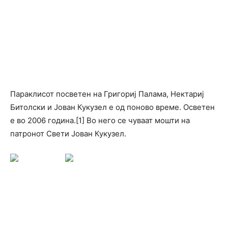
Параклисот посветен на Григориј Палама, Нектариј
Битолски и Јован Кукузел е од поново време. Осветен
е во 2006 година.[1] Во него се чуваат мошти на
патронот Свети Јован Кукузел.