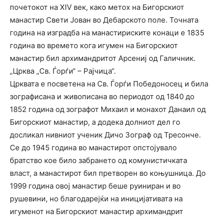
почетокот на XIV век, како метох на Бигорскиот
манастир Свети Јован во Дебарското поле. Точната
година на изградба на манастириските конаци е 1835
година во времето кога игумен на Бигорскиот
манастир бил архимандритот Арсениј од Галичник.
„Црква „Св. Ѓорѓи“ – Рајчица“.
Црквата е посветена на Св. Ѓорѓи Победоносец и била
зографисана и живописана во периодот од 1840 до
1852 година од зографот Михаил и монахот Данаил од
Бигорскиот манастир, а додека долниот дел го
досликал нивниот ученик Дичо Зограф од Тресонче.
Се до 1945 година во манастирот опстојувало
братство кое било забрането од комунистичката
власт, а манастирот бил претворен во коњушница. До
1999 година овој манастир беше руиниран и во
рушевини, но благодарејќи на иницијативата на
игуменот на Бигорскиот манастир архимандрит