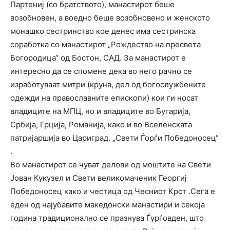
Партениј (со братството), манастирот беше
возобновен, а воедно беше возобновено и женското
монашко сестринство кое денес има сестринска
соработка со манастирот „Рождество на пресвета
Богородица“ од Бостон, САД. За манастирот е
интересно да се спомене дека во него рачно се
изработуваат митри (круна, дел од богослужбените
одежди на православните епископи) кои ги носат
владиците на МПЦ, но и владиците во Бугарија,
Србија, Грција, Романија, како и во Вселенската
патријаршија во Цариград. „Свети Ѓорѓи Победоносец“
.
Во манастирот се чуват делови од моштите на Свети
Јован Кукузел и Свети великомаченик Георгиј
Победоносец како и честица од Чесниот Крст .Сега е
еден од најубавите македонски манастири и секоја
година традиционално се празнува Ѓурѓовден, што