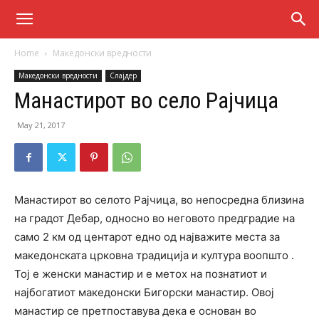
Home
Македонски вредности
Македонски вредности
Слајдер
Манастирот во село Рајчица
May 21, 2017
Mанастирот во селото Рајчица, во непосредна близина
на градот Дебар, односно во неговото предградие на
само 2 км од центарот едно од најважите места за
македонската црковна традиција и култура воопшто .
Тој е женски манастир и е метох на познатиот и
најбогатиот македонски Бигорски манастир. Овој
манастир се претпоставува дека е основан во