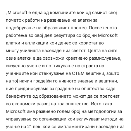
„Microsoft е една од компаниите кои од самиот свој
почеток работи на развивање на алатки за
подобрување на образовниот процес. Посветеното
работење во овој дел резултира со бројни Microsoft
алатки и апликации кои денес се користат во
многу училишта насекаде низ светот. Целта на сите
овие алатки е да овозможи креативно размислување,
визуелно учење и поттикување на страста на
учениците кон стекнување на СТЕМ вештини, зошто
на тој начин градејќи го нивното знаење и вештини,
ние придонесуваме за градење на општество каде
бенефитите од образованието можат да се преточат
во економски развој на тоа општество. Исто така
Microsoft има развиено голем број на методологии за
управување со организации кои вклучуваат методи на
учење на 21 век, кои се имплементирани насекаде низ