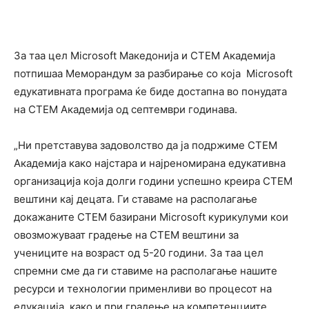
За таа цел Microsoft Македонија и СТЕМ Академија
потпишаа Меморандум за разбирање со која Microsoft
едукативната програма ќе биде достапна во понудата
на СТЕМ Академија од септември годинава.
„Ни претставува задоволство да ја подржиме СТЕМ
Академија како најстара и најреномирана едукативна
организација која долги години успешно креира СТЕМ
вештини кај децата. Ги ставаме на располагање
докажаните СТЕМ базирани Microsoft курикулуми кои
овозможуваат градење на СТЕМ вештини за
учениците на возраст од 5-20 години. За таа цел
спремни сме да ги ставиме на располагање нашите
ресурси и технологии применливи во процесот на
едукација, како и при градење на компетенциите