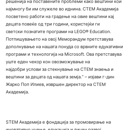
решенија на поставените проблеми како вештини кои
најмногу би им служеле во иднина. СТЕМ Академија
посветено работи на градење на овие вештини кај
децата повеќе од три години, користејќи ги
светски познатите програми на LEGO® Education.
Потпишувањето на овој Меморандум претставува
дополнување на нашата понуда со врвните едукативни
програми и технологија на Microsoft. Ова претставува
уште еден чекор кон овозможување на
најдобри услови за стекнување на СТЕМ знаења и
вештини за децата од нашата земја.“ – изјави г-дин
Жарко Поп Илиев, извршен директор на СТЕМ
Академија.
STEM Академија е фондација за промовирање на
иновативно учење, едукација и личен развој