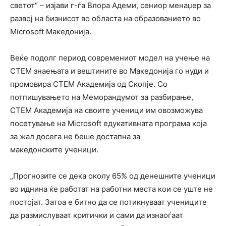
светот“ – изјави г-ѓа Влора Адеми, сениор менаџер за
развој на бизнисот во областа на образованието во
Microsoft Македонија.
Веќе подолг период современиот модел на учење на
СТЕМ знаењата и вештините во Македонија го нуди и
промовира СТЕМ Академија од Скопје. Со
потпишувањето на Меморандумот за разбирање,
СТЕМ Академија на своите ученици им овозможува
посетување на Microsoft едукативната програма која
за жал досега не беше достапна за
македонските ученици.
„Прогнозите се дека околу 65% од денешните ученици
во иднина ќе работат на работни места кои се уште не
постојат. Затоа е битно да се потикнуваат учениците
да размислуваат критички и сами да изнаоѓаат