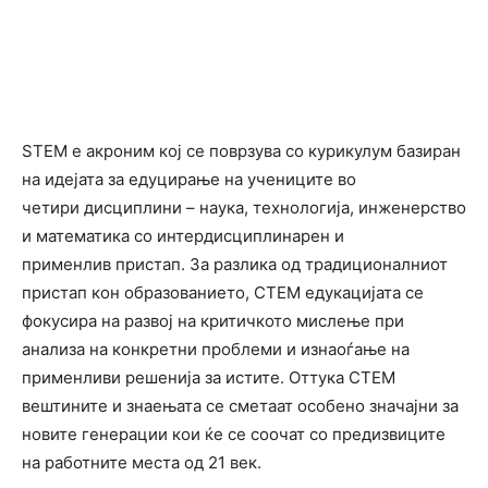
STEM е акроним кој се поврзува со курикулум базиран
на идејата за едуцирање на учениците во
четири дисциплини – наука, технологија, инженерство
и математика со интердисциплинарен и
применлив пристап. За разлика од традиционалниот
пристап кон образованието, СТЕМ едукацијата се
фокусира на развој на критичкото мислење при
анализа на конкретни проблеми и изнаоѓање на
применливи решенија за истите. Оттука СТЕМ
вештините и знаењата се сметаат особено значајни за
новите генерации кои ќе се соочат со предизвиците
на работните места од 21 век.