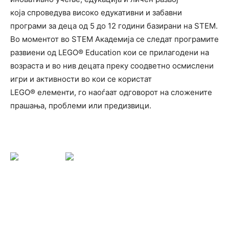
која спроведува високо едукативни и забавни
програми за деца од 5 до 12 години базирани на STEM.
Во моментот во STEM Академија се следат програмите
развиени од LEGO® Education кои се прилагодени на
возраста и во нив децата преку соодветно осмислени
игри и активности во кои се користат
LEGO® елементи, го наоѓаат одговорот на сложените
прашања, проблеми или предизвици.