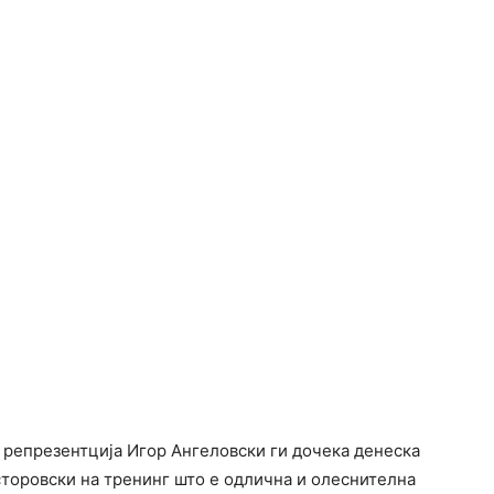
 репрезентција Игор Ангеловски ги дочека денеска
сторовски на тренинг што е одлична и олеснителна