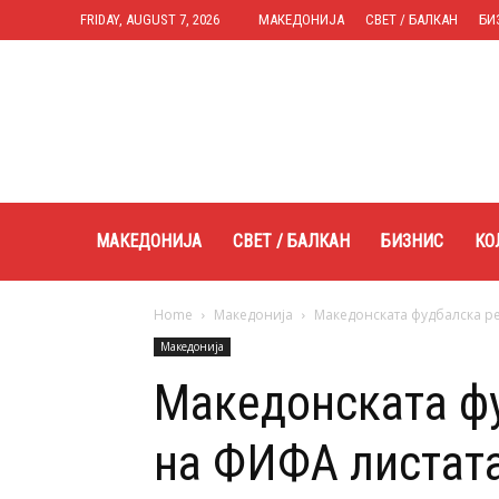
FRIDAY, AUGUST 7, 2026
МАКЕДОНИЈА
СВЕТ / БАЛКАН
БИ
Expres.mk
МАКЕДОНИЈА
СВЕТ / БАЛКАН
БИЗНИС
КО
Home
Македонија
Македонската фудбалска р
Македонија
Македонската фу
на ФИФА листат