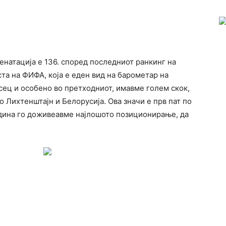
натација е 136. според последниот ранкинг на
ста на ФИФА, која е еден вид на барометар на
сец и особено во претходниот, имавме голем скок,
о Лихтенштајн и Белорусија. Ова значи е прв пат по
 година го доживеавме најлошото позиционирање, да