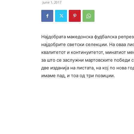
June 1, 2017
Најдобрата македонска фудбалска репрезе
најдобрите светски селекции. На оваа ли
квалитетот и континуитетот, минатиот ме
за што се заслужни мартовските победи с
две изданија на листата, на кој по нова
имаме пад, и тоа од три позиции.