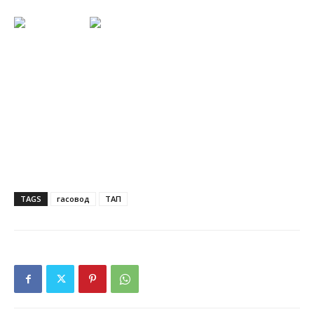
TAGS
гасовод
ТАП