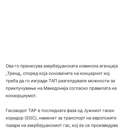
Ова го пренесува азербејџанската новинска агенција
„Тренд„ според која основачите на концернот кој
треба да го изгради ТАП разгелдувале можности за
приклучување на Македонија согласно правилата на
конзорциумот.
Гасоводот TAP е последната фаза од Јужниот гасен
коридор (SGC), наменет за транспорт на европските
пазари на азербејџанскиот гас, кој ќе се произведува