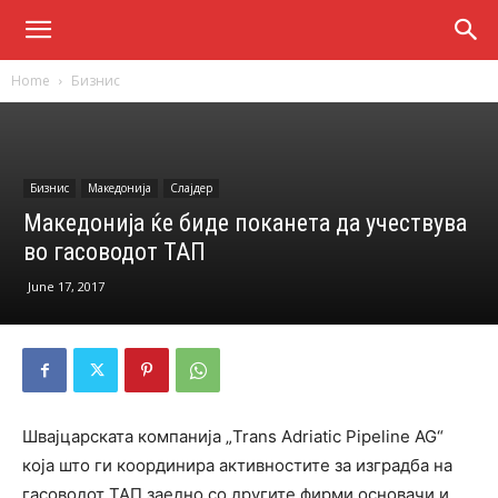
Home
Бизнис
Бизнис
Македонија
Слајдер
Македонија ќе биде поканета да учествува
во гасоводот ТАП
June 17, 2017
Швајцарската компанија „Trans Adriatic Pipeline AG“
која што ги координира активностите за изградба на
гасоводот ТАП заедно со другите фирми основачи и