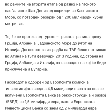
во рамките на втората етапа од развој на гасното
наоѓалиште Шах Дениз од шкрилци во Каспиското
Море, со потврден резерви од 1.200 милијарди кубни
метри гас.
Тој ќе се протега од турско – ­грчката граница преку
Грција, Албанија, Јадранското Море до југот на
Италија. Договорот за изградба на TAP беше потпишан
во Атина на 13­ти февруари 2013 година, од страна на
Грција, Албанија и Италија, за гасоводот на кој ќе биде
приклучена и Бугарија.
Гасоводот е одобрен од Европската комисија
инвестицијата вредна 4,5 милијарди евра а во неа се
вклучени Европската Банка за реконструкција и развој
(ЕБРД) со 1,5 милијарди евра, како и Европската
Инвестициска Банка со заем од 2 милијарди евра
.