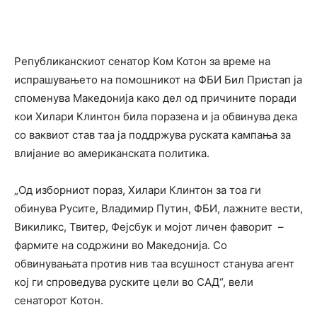
Републиканскиот сенатор Ком Котон за време на
испрашувањето на помошникот на ФБИ Бил Пристап ја
споменува Македонија како дел од причините поради
кои Хилари Клинтон била поразена и ја обвинува дека
со ваквиот став таа ја поддржува руската кампања за
влијание во американската политика.
„Од изборниот пораз, Хилари Клинтон за тоа ги
обинува Русите, Владимир Путин, ФБИ, лажните вести,
Викиликс, Твитер, Фејсбук и мојот личен фаворит –
фармите на содржини во Македонија. Со
обвинувањата против нив таа всушност станува агент
кој ги спроведува руските цели во САД“, вели
сенаторот Котон.