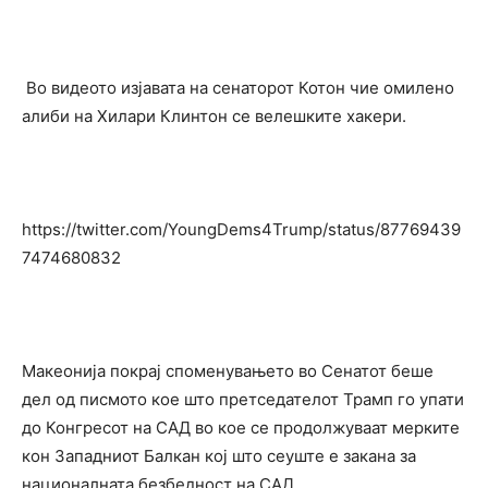
Во видеото изјавата на сенаторот Котон чие омилено
алиби на Хилари Клинтон се велешките хакери.
https://twitter.com/YoungDems4Trump/status/87769439
7474680832
Макеонија покрај споменувањето во Сенатот беше
дел од писмото кое што претседателот Трамп го упати
до Конгресот на САД во кое се продолжуваат мерките
кон Западниот Балкан кој што сеуште е закана за
националната безбедност на САД.