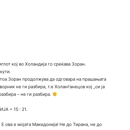
глот кој во Холандија го среќава Зоран.
нути.
е тоа Зоран продолжува да одговара на прашањата
ворник не ги разбира, т.е Холанѓанецов кој „си ја
разбира – не ги разбира.
А = 15 : 21.
Е ова е мојата Македонија! Не до Тирана, не до