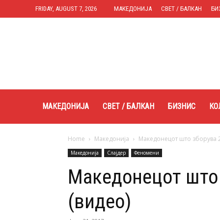
FRIDAY, AUGUST 7, 2026
МАКЕДОНИЈА
СВЕТ / БАЛКАН
БИ
Expres.mk
МАКЕДОНИЈА
СВЕТ / БАЛКАН
БИЗНИС
КО
Home
Македонија
Македонецот што зборува 21
Македонија
Слајдер
Феномени
Македонецот што 
(видео)