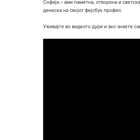
Софија – ами паметна, отворена и светск
денеска на својот фејсбук профил.
Уживајте во видеото дури и ако знаете са