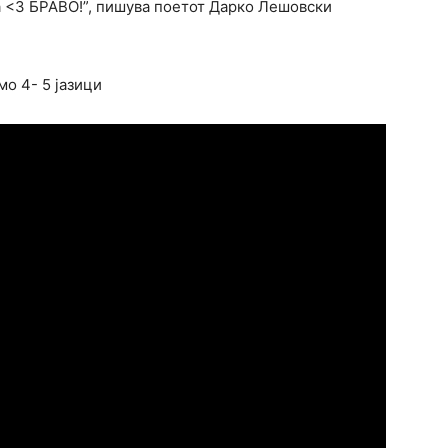
а <3 БРАВО!”, пишува поетот Дарко Лешовски
мо 4- 5 јазици