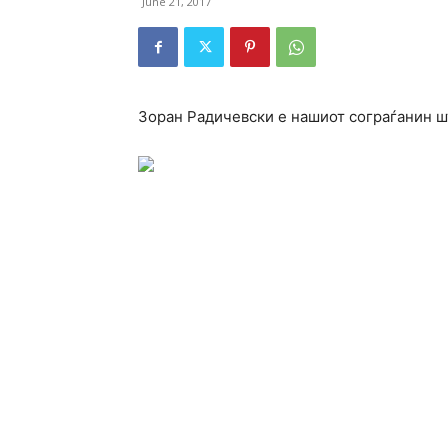
June 21, 2017
Зоран Радичевски е нашиот сограѓанин шт