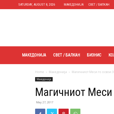
SATURDAY, AUGUST 8, 2026
МАКЕДОНИЈА
СВЕТ / БАЛКАН
Expres.mk
МАКЕДОНИЈА
СВЕТ / БАЛКАН
БИЗНИС
КО
Home
Македонија
Магичниот Меси го освои 30
Македонија
Магичниот Меси 
May 27, 2017