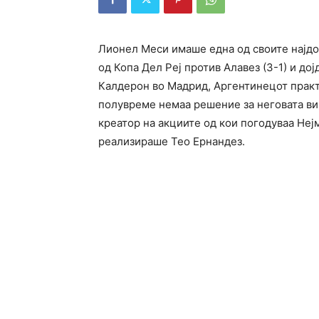
Лионел Меси имаше една од своите најдо
од Копа Дел Реј против Алавез (3-1) и дој
Калдерон во Мадрид, Аргентинецот практи
полувреме немаа решение за неговата вир
креатор на акциите од кои погодуваа Нејм
реализираше Тео Ернандез.