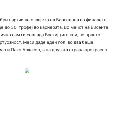
бри партии во славјето на Барселона во финалето
де до 30. трофеј во кариерата. Во мечот на Висенте
чно сам ги совлада Баскијците кои, во првото
туозност. Меси даде еден гол, во два беше
ар и Пако Алкасер, а на другата страна прекрасно