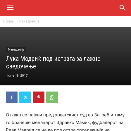
Home
Македонија
Македонија
Лука Модриќ под истрага за лажно
сведочење
June 19, 2017
Откако се појави пред хрватскиот суд во Загреб и таму
го бранеше менаџерот Здравко Мамиќ, фудбалерот на
Реал Мадрид се најде под остра опсервација на