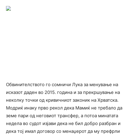
Обвинителството го сомничи Лука за менување на
исказот даден во 2015. година и за прекршување на
неколку точки од кривичниот законик на Хрватска.
Модриќ инаку прво рекол дека Мамиќ не требало да
земе пари од неговиот трансфер, а потоа минатата
недела во судот изјави дека не бил добро разбран и
дека тој имал договор со менаџерот да му префрли