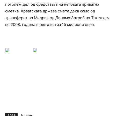
поголем дел од средствата на неговата приватна
сметка. Хрватската држава смета дека само од
трансферот на Модриќ од Динамо Загреб во Тотенхем
во 2008. година е оштетен за 15 милиони евра.
TAGS
Модриќ