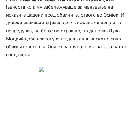
јавноста која му забележуваше за менување на
исказите дадени пред обвинителството во Осијек. И
додека навивачите јавно се откажуваа од него и го
навредуваа, не беше ни страшно, но денеска Лука
Модриќ доби известување дека општинското јавно
обвинителство во Осијек започнало истрага за лажно
сведочење.