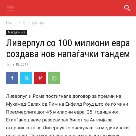
Home
Македонија
Македонија
Ливерпул со 100 милиони евра
создава нов напаѓачки тандем
June 18, 2017
Ливерпул и Рома постигнале договор за премин на
Мухамед Салах од Рим на Енфилд Роуд што ќе го чини
Премиерлигашот 45 милиони евра. 25. годишниот
Египѓанец веќе резервирал билет за Англија за
вторник кога во Ливерпул го очекуваат за медицински
прегледи. Претходно деновиве имаше интензивни