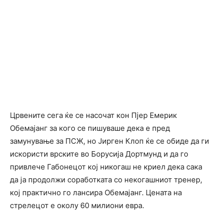
Црвените сега ќе се насочат кон Пјер Емерик
Обемајанг за кого се пишуваше дека е пред
замунување за ПСЖ, но Јирген Клоп ќе се обиде да ги
искористи врските во Борусија Дортмунд и да го
привлече Габонецот кој никогаш не криел дека сака
да ја продолжи соработката со некогашниот тренер,
кој практично го лансира Обемајанг. Цената на
стрелецот е околу 60 милиони евра.