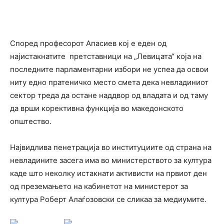
Според професорот Апасиев кој е еден од
најистакнатите претставници на „Левицата“ која на
последните парламентарни избори не успеа да освои
ниту едно пратеничко место смета дека невладиниот
сектор треда да остане наддвор од владата и од таму
да врши корективна функција во македонското
општество.
Највидлива пенетрација во институциите од страна на
невладините засега има во министерството за култура
каде што неколку истакнати активисти на првиот ден
од преземањето на кабинетот на министерот за
култура Роберт Алаѓозовски се сликаа за медиумите.