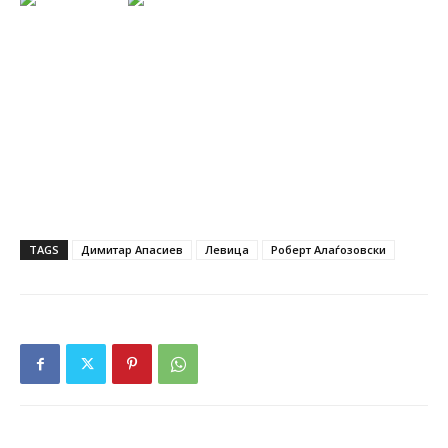
TAGS
Димитар Апасиев
Левица
Роберт Алаѓозовски