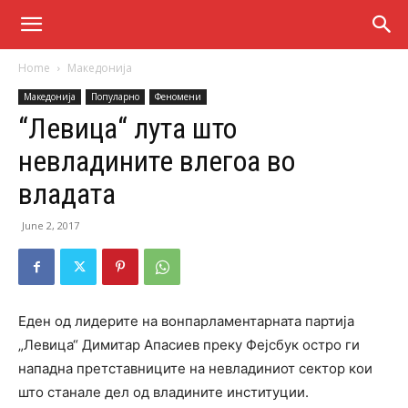
Home
Македонија
Македонија
Популарно
Феномени
“Левица“ лута што
невладините влегоа во
владата
June 2, 2017
Еден од лидерите на вонпарламентарната партија
„Левица“ Димитар Апасиев преку Фејсбук остро ги
нападна претставниците на невладиниот сектор кои
што станале дел од владините институции.