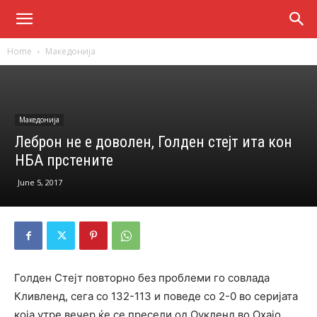
Home
Македонија
Македонија
Леброн не е доволен, Голден стејт ита кон
НБА прстените
June 5, 2017
Голден Стејт повторно без проблеми го совлада
Кливленд, сега со 132-113 и поведе со 2-0 во серијата
која утре вечер ќе се пресели од Оукленд во Охајо.