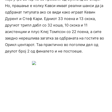
Но, прашање е колку Кавси имаат реални шанси да ја
одбранат титулата ако се види како играат Кевин
Дурент и Стеф Кари. Едниот 33 поена и 13 скока,
другиот трипл дабл со 32 коша, 10 скока и 11
асистенции и плус Клеј Томпсон со 22 поена, а сите
заедно нерешлива загатка за одбраната на гостите во
Орикл центарот. Таа практично во поголем дел од
деулот број 2 од финалето и не постоеше.