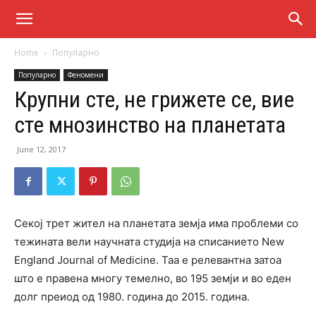
Home
Популарно
Популарно
Феномени
Крупни сте, не грижете се, вие
сте мнозинство на планетата
June 12, 2017
Секој трет жител на планетата земја има проблеми со
тежината вели научната студија на списанието New
England Journal of Medicine. Таа е релевантна затоа
што е правена многу темелно, во 195 земји и во еден
долг преиод од 1980. година до 2015. година.