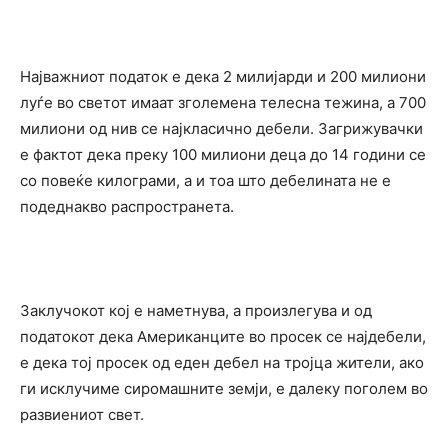
Најважниот податок е дека 2 милијарди и 200 милиони
луѓе во светот имаат зголемена телесна тежина, а 700
милиони од нив се најкласично дебели. Загрижувачки
е фактот дека преку 100 милиони деца до 14 години се
со повеќе килограми, а и тоа што дебелината не е
подеднакво распространета.
Заклучокот кој е наметнува, а произлегува и од
податокот дека Американците во просек се најдебели,
е дека тој просек од еден дебел на тројца жители, ако
ги исклучиме сиромашните земји, е далеку поголем во
развиениот свет.