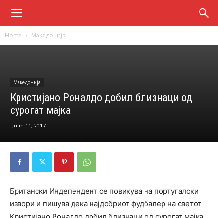
Home
Македонија
Македонија
Кристијано Роналдо добил близнаци од
сурогат мајка
June 11, 2017
Британски Индепендент се повикува на португалски
извори и пишува дека најдобриот фудбалер на светот
Кристијано Роналдо добил близнаци од сурогат мајка.