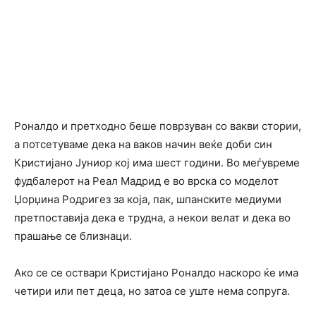
Роналдо и претходно беше поврзуван со вакви стории,
а потсетуваме дека на ваков начин веќе доби син
Кристијано Јуниор кој има шест години. Во меѓувреме
фудбалерот на Реал Мадрид е во врска со моделот
Џорџина Родригез за која, пак, шпанските медиуми
претпоставија дека е трудна, а некои велат и дека во
прашање се близнаци.
Ако се се оствари Кристијано Роналдо наскоро ќе има
четири или пет деца, но затоа се уште нема сопруга.