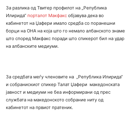
За разлика од Твитер профилот на „Република
Илирида“
порталот Макфакс
објавува дека во
кабинетот на Џафери имало средба со поранешни
борци на ОНА на која што го немало албанското знаме
што според Макфакс поради што спикерот бил на удар
на албанските медиуми.
За средбата меѓу членовите на „Република Илирида“
и собранискиот спикер Талат Џафери македонската
јавност и медиуми не беа информирани од прес
службата на македонското собрание ниту од
кабинетот на првиот пратеник.