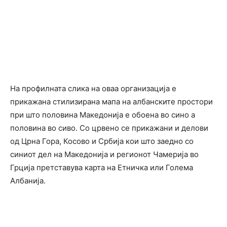
На профилната слика на оваа организација е
прикажана стилизирана мапа на албанските простори
при што половина Македонија е обоена во сино а
половина во сиво. Со црвено се прикажани и делови
од Црна Гора, Косово и Србија кои што заедно со
синиот дел на Македонија и регионот Чамерија во
Грција претставува карта на Етничка или Голема
Албанија.