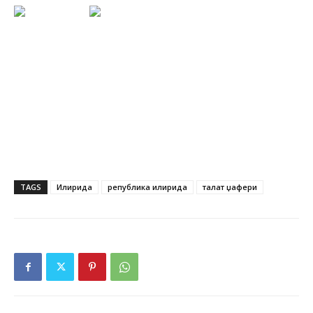
TAGS
Илирида
република илирида
талат џафери