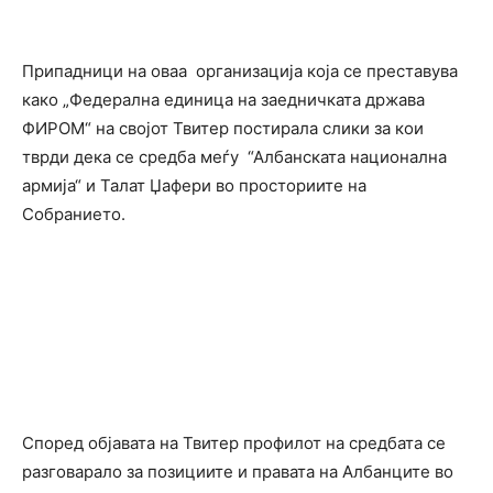
Припадници на оваа организација која се преставува
како „Федерална единица на заедничката држава
ФИРОМ“ на својот Твитер постирала слики за кои
тврди дека се средба меѓу “Албанската национална
армија“ и Талат Џафери во просториите на
Собранието.
Според објавата на Твитер профилот на средбата се
разговарало за позициите и правата на Албанците во