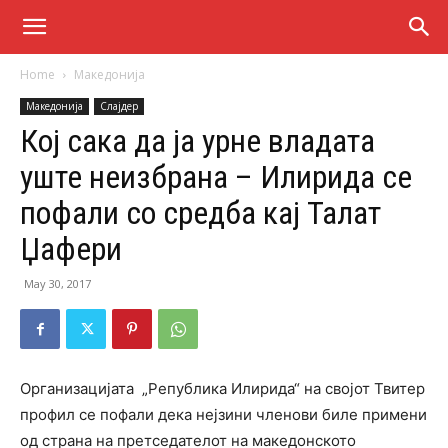
Home
Македонија
Македонија
Слајдер
Кој сака да ја урне владата
уште неизбрана – Илирида се
пофали со средба кај Талат
Џафери
May 30, 2017
Организацијата „Република Илирида“ на својот Твитер
профил се пофали дека нејзини членови биле примени
од страна на претседателот на македонското