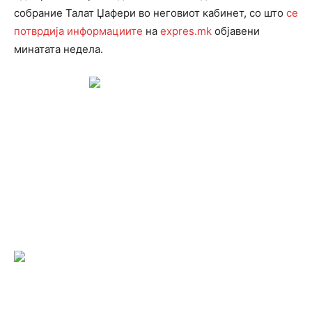
собрание Талат Џафери во неговиот кабинет, со што
се
потврдија информациите
на
expres.mk
објавени
минатата недела.