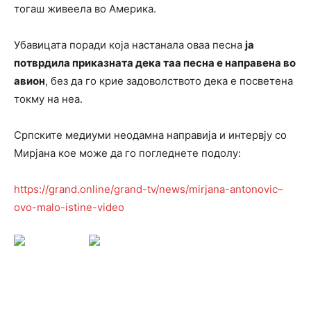
тогаш живеела во Америка.
Убавицата поради која настанала оваа песна
ја
потврдила приказната дека таа песна е направена во
авион
, без да го крие задоволството дека е посветена
токму на неа.
Српскитe медиуми неодамна направија и интервју со
Мирјана кое може да го погледнете подолу:
https://grand.online/grand-tv/news/mirjana-antonovic–
ovo-malo-istine-video