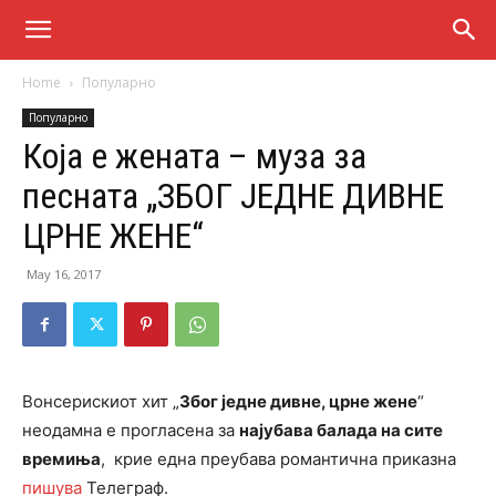
Home
Популарно
Популарно
Која е жената – муза за
песната „ЗБОГ ЈЕДНЕ ДИВНЕ
ЦРНЕ ЖЕНЕ“
May 16, 2017
Вонсерискиот хит „
Због једне дивне, црне жене
“
неодамна е прогласена за
најубава балада на сите
времиња
, крие една преубава романтична приказна
пишува
Телеграф.