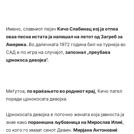
Имено, славниот пејач
Кичо Слабинац кој ја отпеа
оваа песна истата ја напишал на летот од Загреб за
Америка.
Во далечната 1972 година бил на турнеја во
САД и по игра на случајот,
запознал „преубава
црнокоса девојка“.
Меѓутоа,
по враќањето во родниот крај,
Кичо пател
поради црнокосата девојка.
Црнокосата девојка е поточно жената која јавноста ја
знае како
поранешна љубовница на Мирослав Илиќ
,
со кого го имаат синот Девин.
Мирјана Антоновиќ