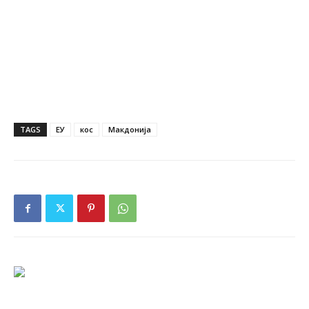
TAGS
ЕУ
кос
Макдонија