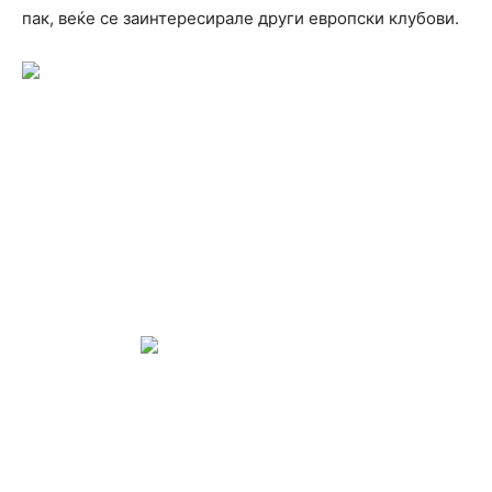
пак, веќе се заинтересирале други европски клубови.