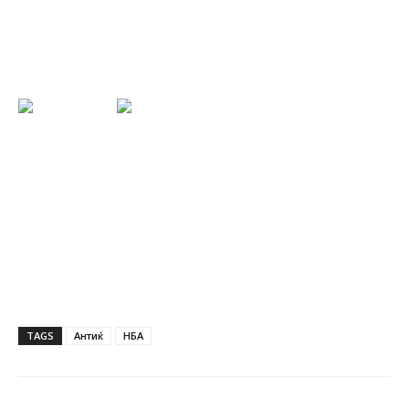
TAGS
Антиќ
НБА