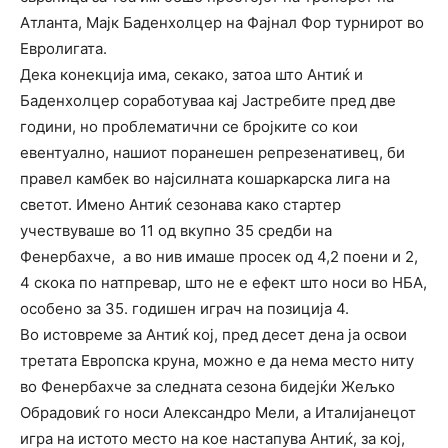
Атланта, Мајк Баденхолцер на Фајнал Фор турнирот во
Евролигата.
Дека конекција има, секако, затоа што Антиќ и
Баденхолцер соработуваа кај Јастребите пред две
години, но проблематични се бројките со кои
евентуално, нашиот поранешен репрезенативец, би
правел камбек во најсилната кошаркарска лига на
светот. Имено Антиќ сезонава како стартер
учествуваше во 11 од вкупно 35 средби на
Фенербахче, а во нив имаше просек од 4,2 поени и 2,
4 скока по натпревар, што не е ефект што носи во НБА,
особено за 35. годишен играч на позиција 4.
Во истовреме за Антиќ кој, пред десет дена ја освои
третата Европска круна, можно е да нема место ниту
во Фенербахче за следната сезона бидејќи Жељко
Обрадовиќ го носи Александро Мели, а Италијанецот
игра на истото место на кое настапува Антиќ, за кој,