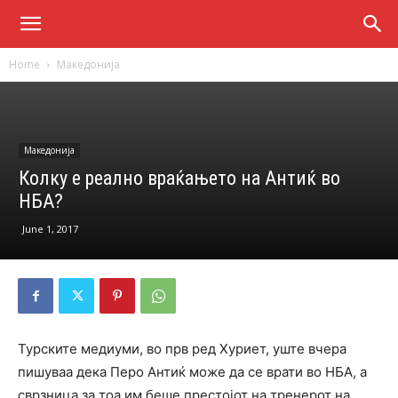
Home
Македонија
Македонија
Колку е реално враќањето на Антиќ во
НБА?
June 1, 2017
Турските медиуми, во прв ред Хуриет, уште вчера
пишуваа дека Перо Антиќ може да се врати во НБА, а
сврзница за тоа им беше престојот на тренерот на