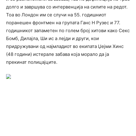
долго и завршува со интервенција на силите на редот.
Тоа во Лондон им се случи на 55. годишниот
поранешен фронтмен на групата Ганс Н Рузес и 77.
годишникот запаметен по голем број хитови како Секс
Бомб, Дилајла, Ши ис а лејди и други, кои
придружувани од најмладиот во екипата Џејми Хинс
(48 години) истерале забава која морало да ја
прекинат полицајците.