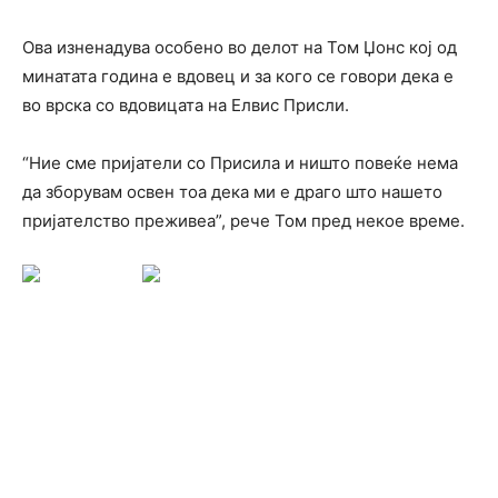
Ова изненадува особено во делот на Том Џонс кој од
минатата година e вдовец и за кого се говори дека е
во врска со вдовицата на Елвис Присли.
“Ние сме пријатели со Присила и ништо повеќе нема
да зборувам освен тоа дека ми е драго што нашето
пријателство преживеа”, рече Том пред некое време.