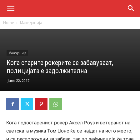
Home
Македонија
Македонија
Кога старите рокерите се забавуваат,
полицијата е задолжителна
June 22, 2017
Кога подостарениот рокер Аксел Роуз и ветеранот на
светската музика Том Џонс ќе се најдат на исто место,
и се расположени за забава, таа по дефиниција ќе трае