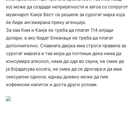
кој може да создаде непријатности и затоа со сопругот
музичарот Канје Вест се решиле за сурогат мајка која
ќе биде ангажирана преку агенција.
За ова Ким и Канје ќе треба да платат 114 илјади
долари, а ако бидат близнаци ќе треба да платат
дополнително. Славната двојка има строги правила за
сурогат мајката и таа мора да потпише дека нема да
консумира алкохол, нема да оди во сауна, не смее да
ја бојадисува косата, не смее да се дрогира и да има
сексуални односи, еднаш дневно може да пие
кофеински напиток и доста други услови.