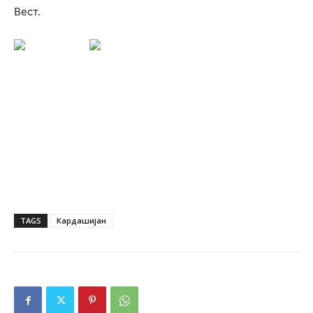
Вест.
TAGS
Кардашијан