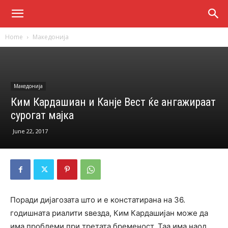
Home
Македонија
Македонија
Ким Кардашиан и Канје Вест ќе ангажираат
сурогат мајка
June 22, 2017
Поради дијагозата што и е констатирана на 36.
годишната риалити ѕвезда, Ким Кардашијан може да
има проблеми при третата бременост. Таа има наод