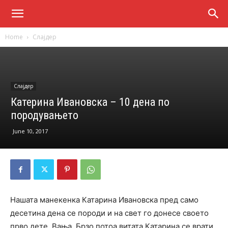
Home
Слајдер
Слајдер
Катерина Ивановска – 10 дена по
породувањето
June 10, 2017
Нашата манекенка Катарина Ивановска пред само
десетина дена се породи и на свет го донесе своето
прво дете, Вања. Брзо потоа витата Катарина се врати