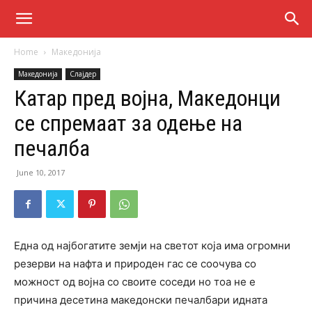
Home
Македонија
Македонија
Слајдер
Катар пред војна, Македонци
се спремаат за одење на
печалба
June 10, 2017
Една од најбогатите земји на светот која има огромни
резерви на нафта и природен гас се соочува со
можност од војна со своите соседи но тоа не е
причина десетина македонски печалбари идната