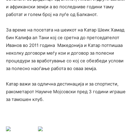
и африкански земји а во последниве години таму
работат и голем број на луѓе од Балканот.
За време на посетата на шеикот на Катар Шеик Хамад
бин Калифа ал Тани кој се сретна до претседателот
Иванов во 2011 година Македонија и Катар потпишаа
неколку договори меѓу кои и договор за полесни
процедури за вработување со кој се обезбеди услови
за полесно наоѓање работа во оваа земја.
Катар важи за одлична дестинација и за спортисти,
ракометарот Наумче Мојсовски пред 3 години играше
за тамошен клуб.