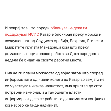
И покрај тоа што поради
обвинувања дека ги
поддржувал ИСИС
Катар е блокиран преку морски и
воздушен пат од Саудиска Арабија, Бахреин, Египет и
Емиратите групата Македонци која што преку
домашни агенции нашле работа во Доха наредната
недела ќе бидат на своите работни места.
Нив не ги плаши можноста од војна затоа што според
информациите од нивни колеги во Катар во земјата не
се чувствува никаква напнатост, има пристап до сите
потребни намирници а тамошните власти
информираат дека се работи за дипломатски конфликт
кој набрзо ќе биде надминат.