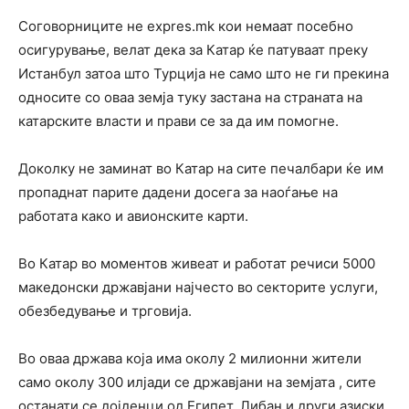
Соговорниците не expres.mk кои немаат посебно
осигурување, велат дека за Катар ќе патуваат преку
Истанбул затоа што Турција не само што не ги прекина
односите со оваа земја туку застана на страната на
катарските власти и прави се за да им помогне.
Доколку не заминат во Катар на сите печалбари ќе им
пропаднат парите дадени досега за наоѓање на
работата како и авионските карти.
Во Катар во моментов живеат и работат речиси 5000
македонски државјани најчесто во секторите услуги,
обезбедување и трговија.
Во оваа држава која има околу 2 милионни жители
само околу 300 илјади се државјани на земјата , сите
останати се дојденци од Египет, Либан и други азиски