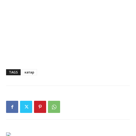
TAGS
катар