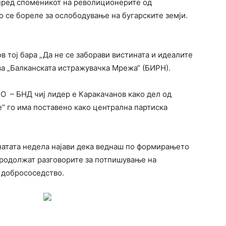
пред споменикот на револиционерите од
о се бореле за ослободување на бугарските земји.
 тој бара „Да не се заборави вистината и идеалите
ува „Балканската истражувачка Мрежа“ (БИРН).
О – БНД чиј лидер е Каракачанов како дел од
“ го има поставено како централна партиска
атата недела најави дека веднаш по формирањето
продолжат разговорите за потпишување на
 добрососедство.