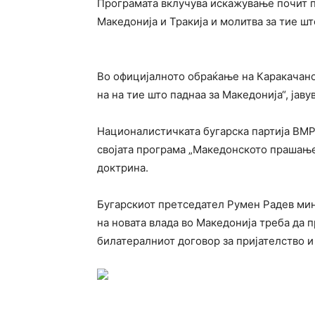
Програмата вклучува искажување почит 
Македонија и Тракија и молитва за тие шт
Во официјалното обраќање на Каракачанов
на на тие што паднаа за Македонија“, јав
Националистичката бугарска партија ВМР
својата програма „Македонското прашање
доктрина.
Бугарскиот претседател Румен Радев мин
на новата влада во Македонија треба да 
билатералниот договор за пријателство и