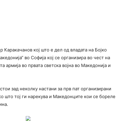
 Каракачанов кој што е дел од владата на Бојко
кедонија“ во Софија кој се организира во чест на
та армија во првата светска војна во Македонија и
тои зад неколку настани за прв пат организирани
ко што тој ги нарекува и Македонците кои се бореле
ина.