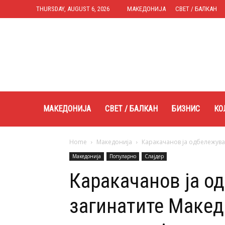
THURSDAY, AUGUST 6, 2026
МАКЕДОНИЈА
СВЕТ / БАЛКАН
Expres.mk
МАКЕДОНИЈА
СВЕТ / БАЛКАН
БИЗНИС
КО
Home
Македонија
Каракачанов ја одбележува 
Македонија
Популарно
Слајдер
Каракачанов ја о
загинатите Макед