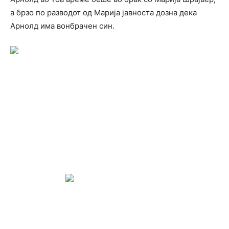
а брзо по разводот од Марија јавноста дозна дека
Арнолд има вонбрачен син.