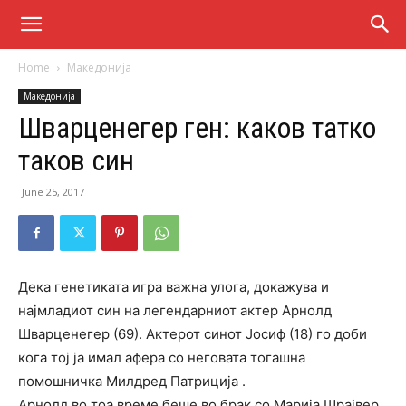
Home
Македонија
Македонија
Шварценегер ген: каков татко
таков син
June 25, 2017
Дека генетиката игра важна улога, докажува и
најмладиот син на легендарниот актер Арнолд
Шварценегер (69). Актерот синот Јосиф (18) го доби
кога тој ја имал афера со неговата тогашна
помошничка Милдред Патриција .
Арнолд во тоа време беше во брак со Марија Шрајвер,