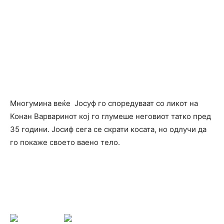
Mногумина веќе Јосуф го споредуваат со ликот на
Конан Варваринот кој го глумеше неговиот татко пред
35 години. Јосиф сега се скрати косата, но одлучи да
го покаже своето ваено тело.