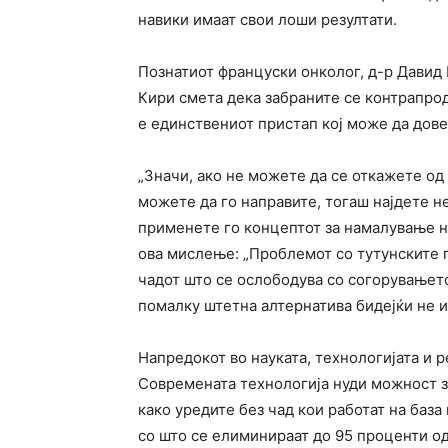
навики имаат свои лоши резултати.
Познатиот француски онколог, д-р Давид 
Кири смета дека забраните се контрапро
е единствениот пристап кој може да дов
„Значи, ако не можете да се откажете од
можете да го направите, тогаш најдете не
применете го концептот за намалување на
ова мислење: „Проблемот со тутунските 
чадот што се ослободува со согорувањето
помалку штетна алтернатива бидејќи не и
Напредокот во науката, технологијата и 
Современата технологија нуди можност з
како уредите без чад кои работат на база 
со што се елиминираат до 95 проценти од