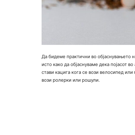
Да бидеме практични во објаснувањето н
исто како да објаснуваме дека појасот во
стави кацига кога се вози велосипед или
вози ролерки или рошули.