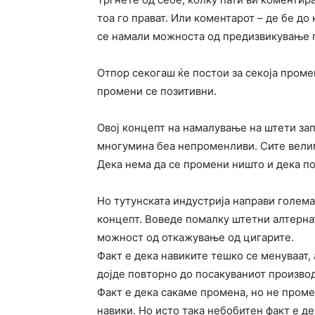
тоа го прават. Или коментарот – де бе до 
се намали можноста од предизвикување 
Отпор секогаш ќе постои за секоја промен
промени се позитивни.
Овој концепт на намалување на штети зап
многумина беа непроменливи. Сите велим
Дека нема да се промени ништо и дека по
Но тутунската индустрија направи голема
концепт. Воведе помалку штетни алтерна
можност од откажување од цигарите.
Факт е дека навиките тешко се менуваат, 
дојде повторно до посакуваниот производ
Факт е дека сакаме промена, но не проме
навики. Но исто така небобитен факт е д