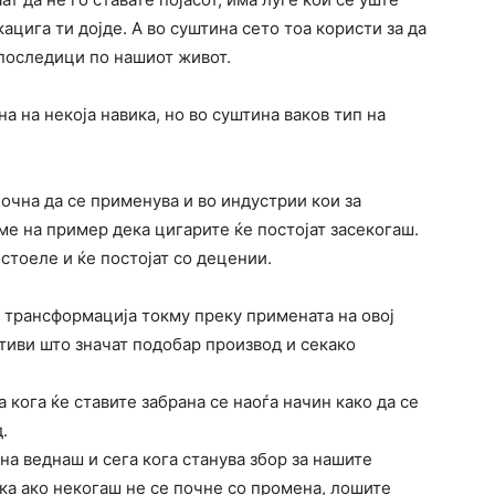
кацига ти дојде. А во суштина сето тоа користи за да
последици по нашиот живот.
а на некоја навика, но во суштина ваков тип на
очна да се применува и во индустрии кои за
е на пример дека цигарите ќе постојат засекогаш.
стоеле и ќе постојат со децении.
 трансформација токму преку примената на овој
тиви што значат подобар производ и секако
а кога ќе ставите забрана се наоѓа начин како да се
.
на веднаш и сега кога станува збор за нашите
ека ако некогаш не се почне со промена, лошите