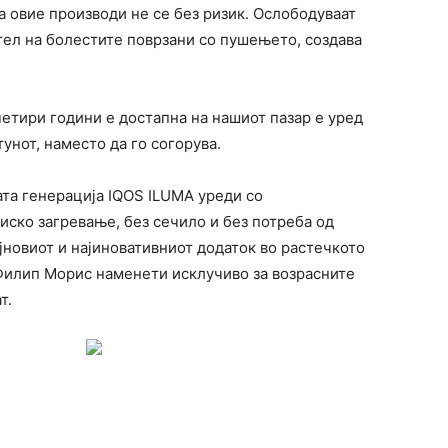
а овие производи не се без ризик. Ослободуваат
тел на болестите поврзани со пушењето, создава
четири години е достапна на нашиот пазар е уред
тунот, наместо да го согорува.
та генерација IQOS ILUMA уреди со
иско загревање, без сечило и без потреба од
јновиот и најиновативниот додаток во растечкото
Филип Морис наменети исклучиво за возрасните
т.