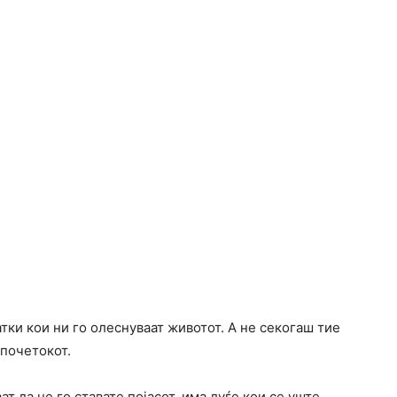
тки кои ни го олеснуваат животот. А не секогаш тие
 почетокот.
т да не го ставате појасот, има луѓе кои се уште