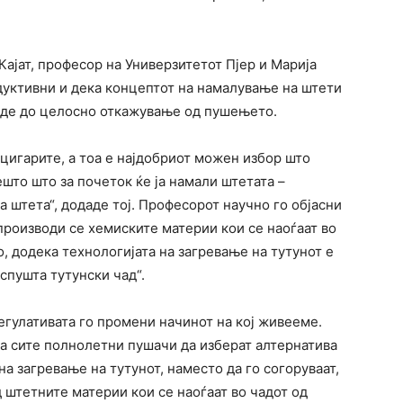
Кајат, професор на Универзитетот Пјер и Марија
дуктивни и дека концептот на намалување на штети
еде до целосно откажување од пушењето.
 цигарите, а тоа е најдобриот можен избор што
што што за почеток ќе ја намали штетата –
 штета“, додаде тој. Професорот научно го објасни
производи се хемиските материи кои се наоѓаат во
, додека технологијата на загревање на тутунот е
спушта тутунски чад“.
регулативата го промени начинот на кој живееме.
а сите полнолетни пушачи да изберат алтернатива
на загревање на тутунот, наместо да го согоруваат,
 штетните материи кои се наоѓаат во чадот од