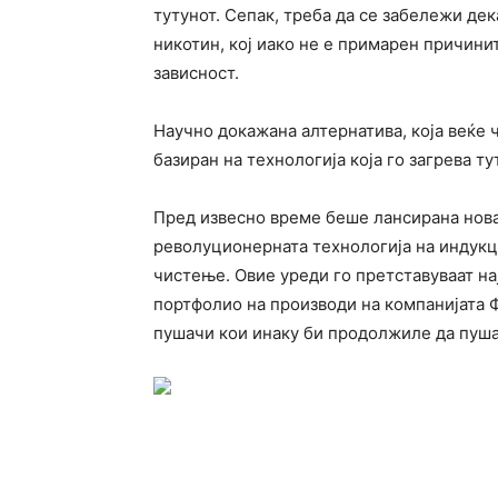
тутунот. Сепак, треба да се забележи дек
никотин, кој иако не е примарен причини
зависност.
Научно докажана алтернатива, која веќе 
базиран на технологија која го загрева ту
Пред извесно време беше лансирана нова
револуционерната технологија на индукц
чистење. Овие уреди го претставуваат на
портфолио на производи на компанијата 
пушачи кои инаку би продолжиле да пуша