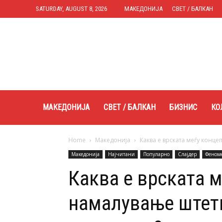
SATURDAY, AUGUST 8, 2026
МАКЕДОНИЈА
СВЕТ / БАЛКАН
Expres.mk
МАКЕДОНИЈА
СВЕТ / БАЛКАН
БИЗНИС
КО
Home
Македонија
Каква е врската меѓу конц
Македонија
Најчитани
Популарно
Слајдер
Феном
Каква е врската м
намалување штети