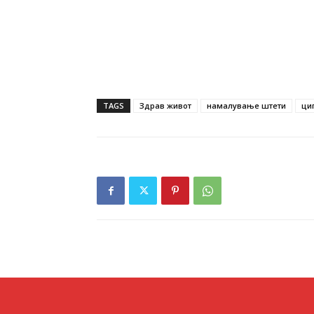
TAGS
Здрав живот
намалување штети
ци