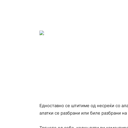
Едноставно се штитиме од несреќи со ала
алатки се разбрани или биле разбрани на
Тргнете од себе, колку пати ви коментираа