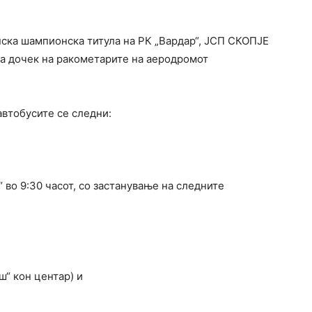
пска шампионска титула на РК „Вардар“, ЈСП СКОПЈЕ
за дочек на ракометарите на аеродромот
автобусите се следни:
 во 9:30 часот, со застанување на следните
ш“ кон центар) и