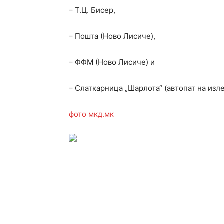
– Т.Ц. Бисер,
– Пошта (Ново Лисиче),
– ФФМ (Ново Лисиче) и
– Слаткарница „Шарлота“ (автопат на изле
фото мкд.мк