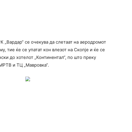
К „Вардар“ се очекува да слетаат на аеродромот
у, тие ќе се упатат кон влезот на Скопје и ќе се
ски до хотелот „Континентал“, по што преку
МРТВ и ТЦ „Мавровка“.