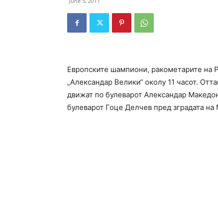
June 5, 2017
Европските шампиони, ракометарите на Р
„Александар Велики“ околу 11 часот. Оттам
движат по булеварот Александар Македон
булеварот Гоце Делчев пред зградата на 