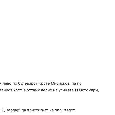
и лево по булеварот Крсте Мисирков, па по
ениот крст, а оттаму десно на улицата 11 Октомври,
РК „Вардар“ да пристигнат на плоштадот