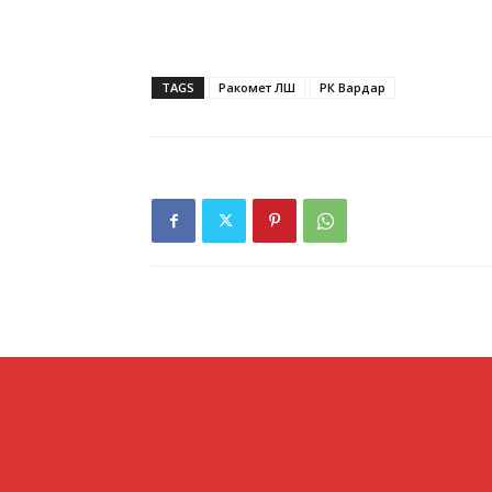
TAGS
Ракомет ЛШ
РК Вардар