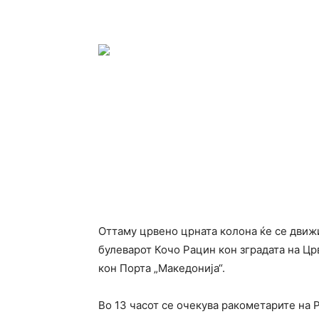
Оттаму црвено црната колона ќе се движ
булеварот Кочо Рацин кон зградата на Црв
кон Порта „Македонија“.
Во 13 часот се очекува ракометарите на 