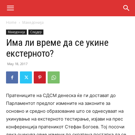
Home
Македонија
Македонија
Слајдер
Има ли време да се укине
екстерното?
May 18, 2017
Пратениците на СДСМ денеска ќе ги достават до
Парламентот предлог измените на законите за
основно и средно образование што се однесуваат на
укинување на екстерното тестирање, изјави на прес
конференција пратеникот Стефан Богоев. Тој посочи
дека очекува овие измени по скратена постапка да се