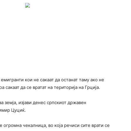
 емигранти кои не сакаат да останат таму ако не
а сакаат да се вратат на територија на Грција.
аа земја, изјави денес српскиот државен
имир Цуциќ.
 е огромна чекалница, во која речиси сите врати се