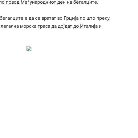
 по повод Меѓународниот ден на бегалците.
бегалците е да се вратат во Грција по што преку
егална морска траса да дојдат до Италија и