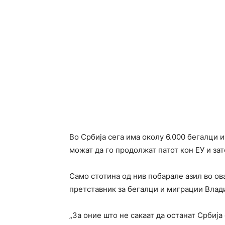
Во Србија сега има околу 6.000 бегалци и
можат да го продолжат патот кон ЕУ и зато
Само стотина од нив побарале азил во ов
претставник за бегалци и миграции Влад
„За оние што не сакаат да останат Србија