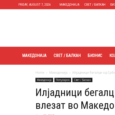
FRIDAY, AUGUST 7, 2026
МАКЕДОНИЈА
СВЕТ / БАЛКАН
БИ
Expres.mk
МАКЕДОНИЈА
СВЕТ / БАЛКАН
БИЗНИС
КО
Home
Македонија
Илјадници бегалци од Србиј
Македонија
Популарно
Свет / Балкан
Илјадници бегалци
влезат во Македо