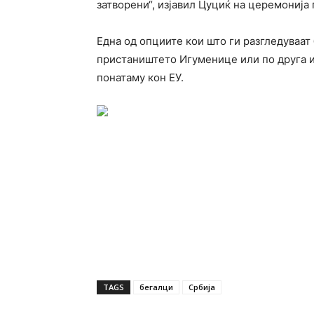
затворени“, изјавил Цуциќ на церемонија
Една од опциите кои што ги разгледуваат 
пристаништето Игуменице или по друга ил
понатаму кон ЕУ.
TAGS
бегалци
Србија