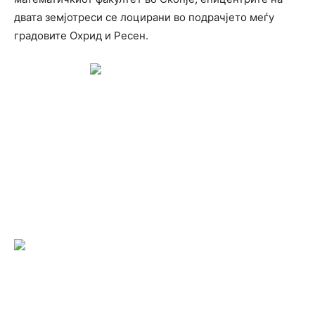
двата земјотреси се лоцирани во подрачјето меѓу
градовите Охрид и Ресен.