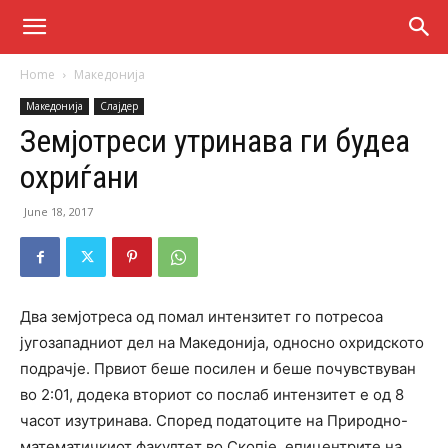
Home
Македонија
Македонија
Слајдер
Земјотреси утринава ги будеа
охриѓани
June 18, 2017
Два земјотреса од помал интензитет го потресоа
југозападниот дел на Македонија, односно охридското
подрачје. Првиот беше посилен и беше почувствуван
во 2:01, додека вториот со послаб интензитет е од 8
часот изутринава. Според податоците на Природно-
математичкиот факултет во Скопје, епицентрите на