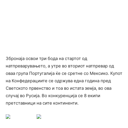
Збронаја освои три бода на стартот од
натпреварувањето, а утре во вториот натпревар од
оваа група Португалија ќе се сретне со Мексико. Купот
на Конфедерациите се одржува една година пред
Светското првенство и тоа во истата земја, во ова
случај во Русија. Во конкуренција се 8 екипи
претставници на сите континенти.