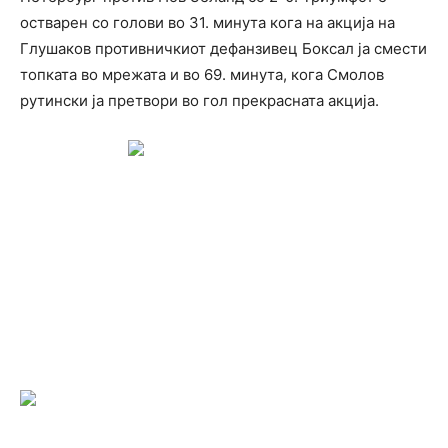
остварен со голови во 31. минута кога на акција на
Глушаков противничкиот дефанзивец Боксал ја смести
топката во мрежата и во 69. минута, кога Смолов
рутински ја претвори во гол прекрасната акција.