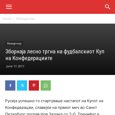
Home
Македонија
Македонија
Зборнаја лесно тргна на фудбалскиот Куп
на Конфедерациите
June 17, 2017
Русија успешно го стартуваше настапот на Купот на
Конфедерации, славејќи на првиот меч во Санкт
Петербург против Нов Зеланд со 2-0. Триумфот е