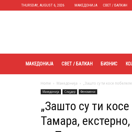
THURSDAY, AUGUST 6, 2026
МАКЕДОНИЈА
СВЕТ / БАЛКАН
Expres.mk
МАКЕДОНИЈА
СВЕТ / БАЛКАН
БИЗНИС
КО
Home
Македонија
„Зашто су ти косе побелеле 
Македонија
Слајдер
Феномени
„Зашто су ти косе
Тамара, екстерно,