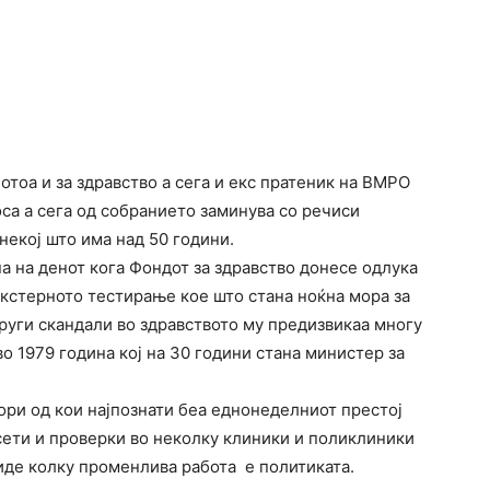
тоа и за здравство а сега и екс пратеник на ВМРО
са а сега од собранието заминува со речиси
некој што има над 50 години.
на на денот кога Фондот за здравство донесе одлука
екстерното тестирање кое што стана ноќна мора за
руги скандали во здравството му предизвикаа многу
о 1979 година кој на 30 години стана министер за
кори од кои најпознати беа еднонеделниот престој
сети и проверки во неколку клиники и поликлиники
иде колку променлива работа e политиката.