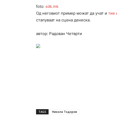
foto:
sdk.mk
Од неговиот пример можат да учат и
тие 
стапуваат на сцена денеска.
автор: Радован Четврти
TAGS
Никола Тодоров