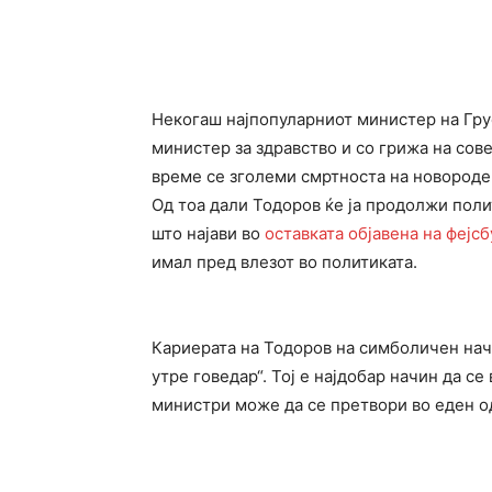
Некогаш најпопуларниот министер на Гру
министер за здравство и со грижа на сове
време се зголеми смртноста на новороде
Од тоа дали Тодоров ќе ја продолжи поли
што најави во
оставката објавена на фејсб
имал пред влезот во политиката.
Кариерата на Тодоров на симболичен начи
утре говедар“. Тој е најдобар начин да с
министри може да се претвори во еден од