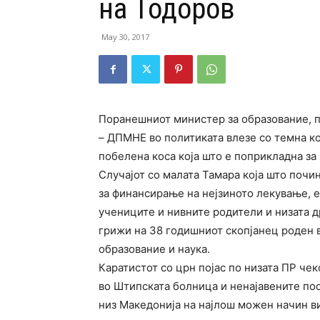
на Тодоров
May 30, 2017
Поранешниот министер за образование, по
– ДПМНЕ во политиката влезе со темна ко
побелена коса која што е поприкладна за 
Случајот со малата Тамара која што почи
за финансирање на нејзиното лекување, 
учениците и нивните родители и низата д
грижи на 38 годишниот скопјанец роден в
образование и наука.
Каратистот со црн појас по низата ПР че
во Штипската болница и ненајавените по
низ Македонија на најлош можен начин в