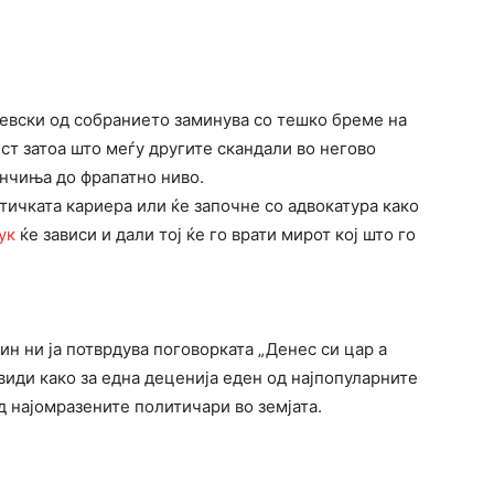
евски од собранието заминува со тешко бреме на
ст затоа што меѓу другите скандали во негово
нчиња до фрапатно ниво.
тичката кариера или ќе започне со адвокатура како
ук
ќе зависи и дали тој ќе го врати мирот кој што го
н ни ја потврдува поговорката „Денес си цар а
е види како за една деценија еден од најпопуларните
 најомразените политичари во земјата.