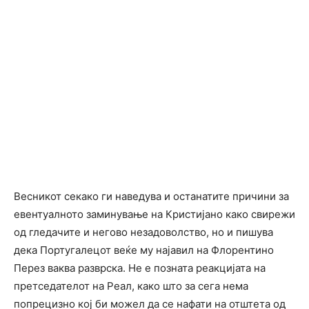
Весникот секако ги наведува и останатите причини за
евентуалното заминување на Кристијано како свирежи
од гледачите и негово незадоволство, но и пишува
дека Португалецот веќе му најавил на Флорентино
Перез ваква разврска. Не е позната реакцијата на
претседателот на Реал, како што за сега нема
попрецизно кој би можел да се нафати на отштета од