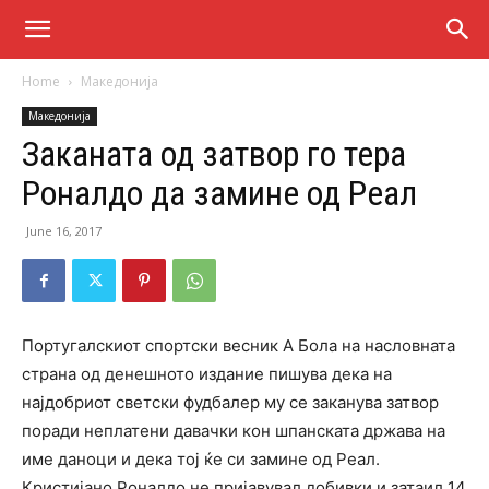
Home
Македонија
Македонија
Заканата од затвор го тера
Роналдо да замине од Реал
June 16, 2017
Португалскиот спортски весник А Бола на насловната
страна од денешното издание пишува дека на
најдобриот светски фудбалер му се заканува затвор
поради неплатени давачки кон шпанската држава на
име даноци и дека тој ќе си замине од Реал.
Кристијано Роналдо не пријавувал добивки и затаил 14