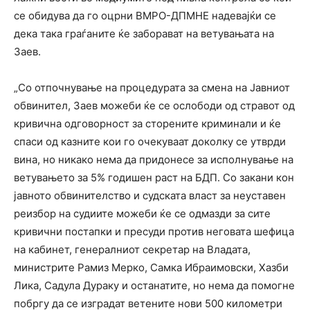
се обидува да го оцрни ВМРО-ДПМНЕ надевајќи се
дека така граѓаните ќе заборават на ветувањата на
Заев.
„Со отпочнување на процедурата за смена на Јавниот
обвинител, Заев можеби ќе се ослободи од стравот од
кривична одговорност за сторените криминали и ќе
спаси од казните кои го очекуваат доколку се утврди
вина, но никако нема да придонесе за исполнување на
ветувањето за 5% годишен раст на БДП. Со закани кон
јавното обвинителство и судската власт за неуставен
реизбор на судиите можеби ќе се одмазди за сите
кривични постапки и пресуди против неговата шефица
на кабинет, генералниот секретар на Владата,
министрите Рамиз Мерко, Самка Ибраимовски, Хазби
Лика, Садула Дураку и останатите, но нема да помогне
побргу да се изградат ветените нови 500 километри