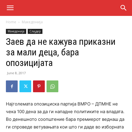
Home
Македонија
Македонија
Слајдер
Заев да не кажува приказни
за мали деца, бара
опозицијата
June 8, 2017
Најголемата опозициска партија ВМРО – ДПМНЕ не
чека 100 дена за да ги нападне политиките на владата.
Во денешното соопштение бара премиерот веднаш да
ги спроведе ветувањата кои што ги даде во изборната