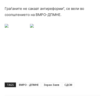
Граѓаните не сакаат антиреформи“, се вели во
соопштението на ВМРО-ДПМНЕ.
TAGS
ВМРО - ДПМНЕ
Зоран Заев
СДСМ