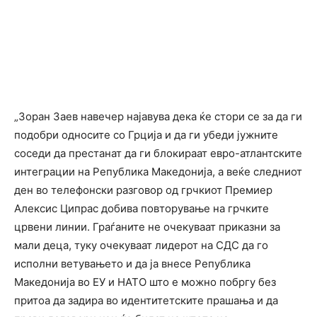
„Зоран Заев навечер најавува дека ќе стори се за да ги
подобри односите со Грција и да ги убеди јужните
соседи да престанат да ги блокираат евро-атлантските
интеграции на Република Македонија, а веќе следниот
ден во телефонски разговор од грчкиот Премиер
Алексис Ципрас добива повторување на грчките
црвени линии. Граѓаните не очекуваат приказни за
мали деца, туку очекуваат лидерот на СДС да го
исполни ветувањето и да ја внесе Република
Македонија во ЕУ и НАТО што е можно побргу без
притоа да задира во идентитетските прашања и да