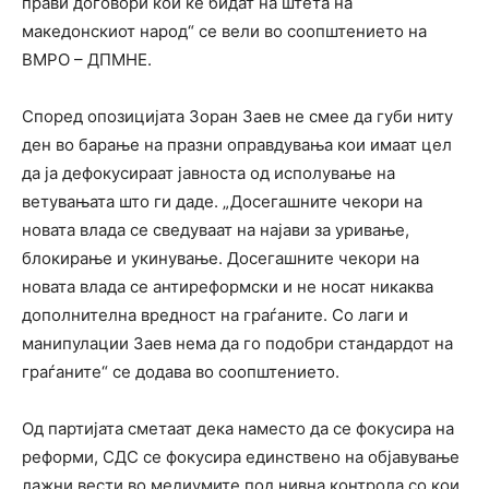
прави договори кои ќе бидат на штета на
македонскиот народ“ се вели во соопштението на
ВМРО – ДПМНЕ.
Според опозицијата Зоран Заев не смее да губи ниту
ден во барање на празни оправдувања кои имаат цел
да ја дефокусираат јавноста од исполување на
ветувањата што ги даде. „Досегашните чекори на
новата влада се сведуваат на најави за уривање,
блокирање и укинување. Досегашните чекори на
новата влада се антиреформски и не носат никаква
дополнителна вредност на граѓаните. Со лаги и
манипулации Заев нема да го подобри стандардот на
граѓаните“ се додава во соопштението.
Од партијата сметаат дека наместо да се фокусира на
реформи, СДС се фокусира единствено на објавување
лажни вести во медиумите под нивна контрола со кои