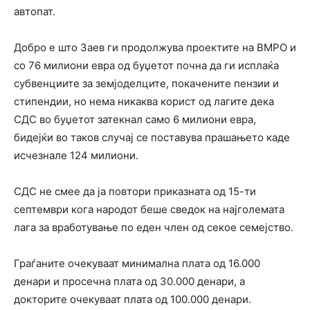
автопат.
Добро е што Заев ги продолжува проектите на ВМРО и
со 76 милиони евра од буџетот почна да ги исплаќа
субвенциите за земјоделците, покачените пензии и
стипендии, но нема никаква корист од лагите дека
СДС во буџетот затекнал само 6 милиони евра,
бидејќи во таков случај се поставува прашањето каде
исчезнале 124 милиони.
СДС не смее да ја повтори приказната од 15-ти
септември кога народот беше сведок на најголемата
лага за вработување по еден член од секое семејство.
Граѓаните очекуваат минимална плата од 16.000
денари и просечна плата од 30.000 денари, а
докторите очекуваат плата од 100.000 денари.