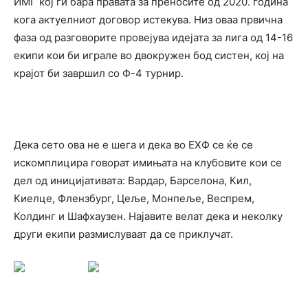
ИМГ кој ги бара правата за преносите од 2020. година
кога актуелниот договор истекува. Низ оваа првична
фаза од разговорите провејува идејата за лига од 14-16
екипи кои би играле во двокружен бод систен, кој на
крајот би завршил со Ф-4 турнир.
Дека сето ова не е шега и дека во ЕХФ се ќе се
искомплицира говорат имињата на клубовите кои се
дел од иницијативата: Вардар, Барселона, Кил,
Киелце, Флензбург, Цеље, Монпеље, Веспрем,
Колдинг и Шафхаузен. Најавите велат дека и неколку
други екипи размислуваат да се приклучат.