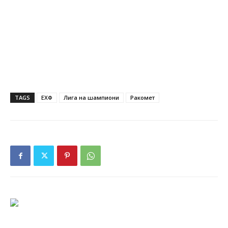
TAGS
ЕХФ
Лига на шампиони
Ракомет