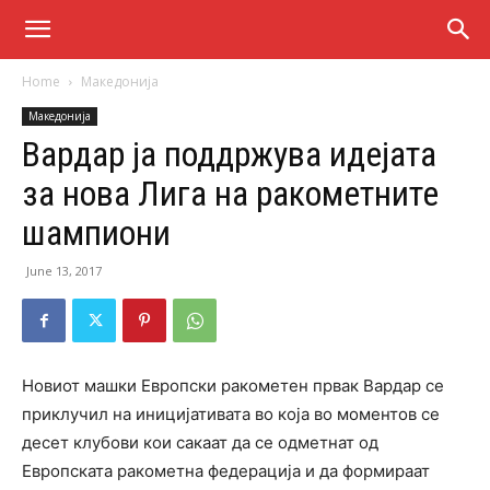
Home
Македонија
Македонија
Вардар ја поддржува идејата
за нова Лига на ракометните
шампиони
June 13, 2017
Новиот машки Европски ракометен првак Вардар се
приклучил на иницијативата во која во моментов се
десет клубови кои сакаат да се одметнат од
Европската ракометна федерација и да формираат