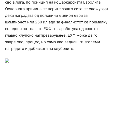
своја лига, по принцип на кошаркарската Евролига.
Основната причина се парите зошто сите се сложуваат
дека наградата од половина милион евра за
шампионот или 250 илјади за финалистот се премалку
во однос на тоа што ЕХФ го заработува од своето
главно клупско натпреварување. ЕХФ може да го
запре овој процес, но само ако веднаш ги зголеми
наградите и добивката на клубовите.