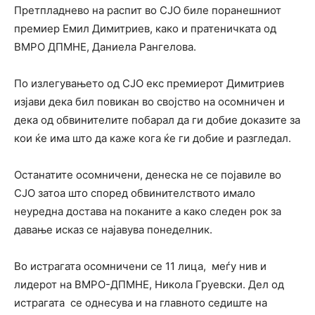
Претпладнево на распит во СЈО биле поранешниот
премиер Емил Димитриев, како и пратеничката од
ВМРО ДПМНЕ, Даниела Рангелова.
По излегувањето од СЈО екс премиерот Димитриев
изјави дека бил повикан во својство на осомничен и
дека од обвинителите побарал да ги добие доказите за
кои ќе има што да каже кога ќе ги добие и разгледал.
Останатите осомничени, денеска не се појавиле во
СЈО затоа што според обвинителството имало
неуредна достава на поканите а како следен рок за
давање исказ се најавува понеделник.
Во истрагата осомничени се 11 лица, меѓу нив и
лидерот на ВМРО-ДПМНЕ, Никола Груевски. Дел од
истрагата се однесува и на главното седиште на