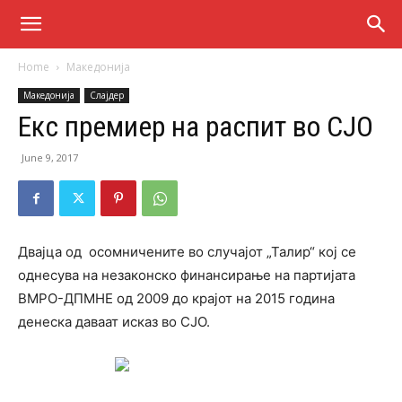
Home
Македонија
Македонија
Слајдер
Екс премиер на распит во СЈО
June 9, 2017
Двајца од осомничените во случајот „Талир“ кој се
однесува на незаконско финансирање на партијата
ВМРО-ДПМНЕ од 2009 до крајот на 2015 година
денеска даваат исказ во СЈО.