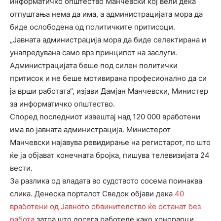
информатичко општество Манчевски кој вели дека
отпуштања нема да има, а администрацијата мора да
биде ослободена од политичките притисоци.
„Јавната администрација мора да биде селектирана и
унапредувана само врз принципот на заслуги.
Администрацијата беше под силен политички
притисок и не беше мотивирана професионално да си
ја врши работата“, изјави Дамјан Манчевски, Министер
за информатичко општество.
Според последниот извештај над 120 000 вработени
има во јавната администрација. Министерот
Манчевски најавува ревидирање на регистарот, по што
ќе ја објават конечната бројка, пишува телевизијата 24
вести.
За разлика од владата во судството сосема поинаква
слика. Денеска порталот Сведок објави дека
40
вработени од Јавното обвинителство ќе останат без
работа
затоа што досега работеле како хонорарци.