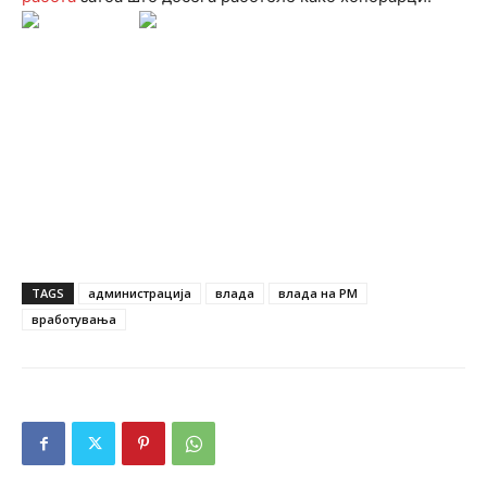
TAGS
администрација
влада
влада на РМ
вработувања