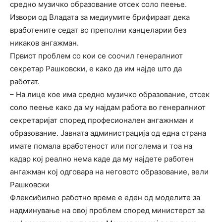
средно музичко образование отсек соло пеење.
Извори од Владата за медиумите брифираат дека
вработените седат во преполни канцеларии без
никаков ангажман.
Првиот проблем со кои се соочил генералниот
секретар Рашковски, е како да им најде што да
работат.
– На лице кое има средно музичко образование, отсек
соло пеење како да му најдам работа во генералниот
секретаријат според професионален ангажнман и
образование. Јавната администрација од една страна
имате помала вработеност или поголема и тоа на
кадар кој реално нема каде да му најдете работен
ангажман кој одговара на неговото образование, вели
Рашковски
Флексибилно работно време е еден од моделите за
надминување на овој проблем според министерот за