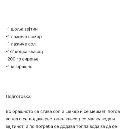
-1 шоља зејтин
-1 лажиче шеќер
-1 лажиче сол
-1/2 коцка квасец
-200 гр сирење
-1 кг брашно
Подготовка:
Во брашното се става сол и шеќер и се мешаат, потоа
во него се додава растопен квасец со малку вода и
зејтинот, и по потреба се додава топла вода за да се