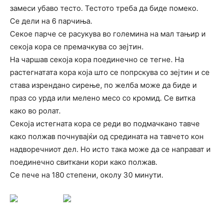
замеси убаво тесто. Тестото треба да биде помеко.
Се дели на 6 парчиња.
Секое парче се расукува во големина на мал тањир и
секоја кора се премачкува со зејтин.
На чаршав секоја кора поединечно се тегне. На
растегнатата кора која што се попрскува со зејтин и се
става изрендано сирење, по желба може да биде и
праз со урда или мелено месо со кромид. Се витка
како во ролат.
Секоја истегната кора се реди во подмачкано тавче
како полжав почнувајќи од средината на тавчето кон
надворечниот дел. Но исто така може да се направат и
поединечно свиткани кори како полжав.
Се пече на 180 степени, околу 30 минути.