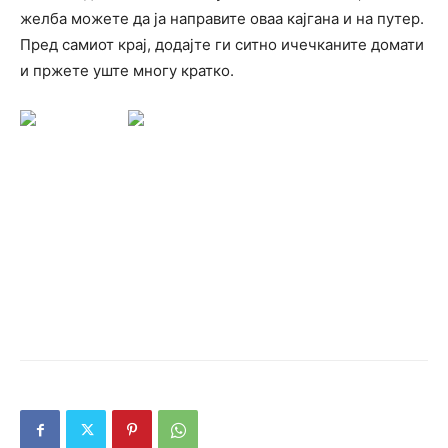
желба можете да ја направите оваа кајгана и на путер.
Пред самиот крај, додајте ги ситно ичечканите домати
и пржете уште многу кратко.