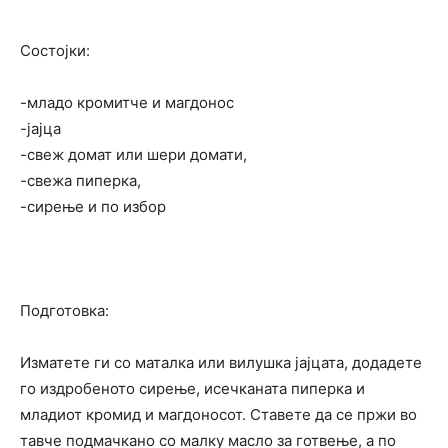
Состојки:
-младо кромитче и магдонос
-јајца
-свеж домат или шери домати,
-свежа пиперка,
-сирење и по избор
Подготовка:
Изматете ги со маталка или вилушка јајцата, додадете
го издробеното сирење, исечканата пиперка и
младиот кромид и магдоносот. Ставете да се пржи во
тавче подмачкано со малку масло за готвење, а по