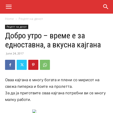
Home
Рецепт на денот
Рецепт на денот
Добро утро – време е за
едноставна, а вкусна кајгана
June 24, 2017
Оваа кајгана е многу богата и плени со мирисот на
свежа пиперка и боите на пролетта.
За да ја приготвите оваа кајгана потребни ви се многу
малку работи.