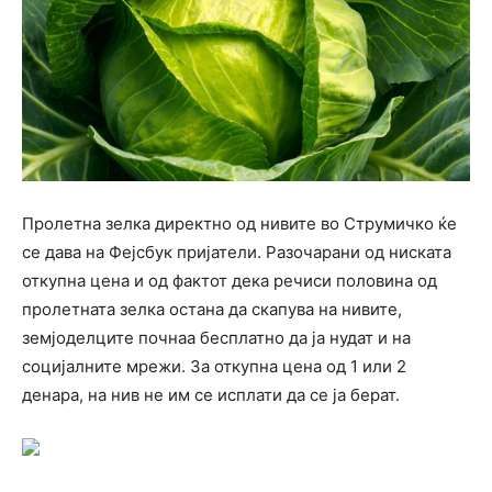
Пролетна зелка директно од нивите во Струмичко ќе
се дава на Фејсбук пријатели. Разочарани од ниската
откупна цена и од фактот дека речиси половина од
пролетната зелка остана да скапува на нивите,
земјоделците почнаа бесплатно да ја нудат и на
социјалните мрежи. За откупна цена од 1 или 2
денара, на нив не им се исплати да се ја берат.