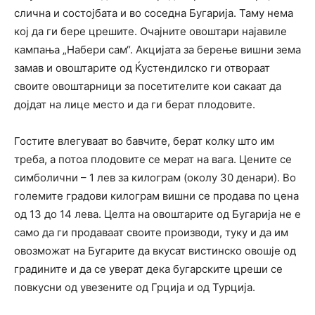
слична и состојбата и во соседна Бугарија. Таму нема
кој да ги бере црешите. Очајните овоштари најавиле
кампања „Набери сам“. Акцијата за берење вишни зема
замав и овоштарите од Ќустендилско ги отвораат
своите овоштарници за посетителите кои сакаат да
дојдат на лице место и да ги берат плодовите.
Гостите влегуваат во бавчите, берат колку што им
треба, а потоа плодовите се мерат на вага. Цените се
симболични – 1 лев за килограм (околу 30 денари). Во
големите градови килограм вишни се продава по цена
од 13 до 14 лева. Целта на овоштарите од Бугарија не е
само да ги продаваат своите производи, туку и да им
овозможат на Бугарите да вкусат вистинско овошје од
градините и да се уверат дека бугарските цреши се
повкусни од увезените од Грција и од Турција.