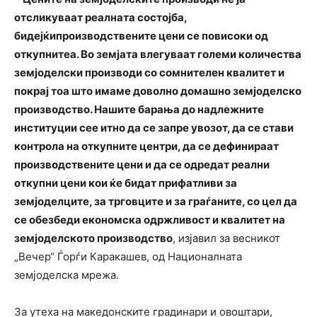
отсликуваат реалната состојба,
бидејќипроизводствените цени се повисоки од
откупнитеа. Во земјата влегуваат големи количества
земјоделски производи со сомнителен квалитет и
покрај тоа што имаме доволно домашно земјоделско
производство. Нашите барања до надлежните
институции сее итно да се запре увозот, да се стави
контрола на откупните центри, да се дефинираат
производствените цени и да се одредат реални
откупни цени кои ќе бидат прифатливи за
земјоделците, за трговците и за граѓаните, со цел да
се обезбеди економска одржливост и квалитет на
земјоделското производство
, изјавил за весникот
„Вечер“ Ѓорѓи Каракашев, од Националната
земјоделска мрежа.
За утеха на македонските градинари и овоштари,