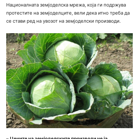
Националната земјоделска мрежа, која ги подржува
протестите на земјоделците, вели дека итно треба да
се стави ред на увозот на земјоделски производи.
–
Цените на земјоделските производи не ја