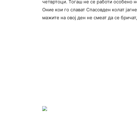
четвртоци. Тогаш не се работи особено не
Оние кои го слават Спасовден колат јагн
мажите на овој ден не смеат да се бричат