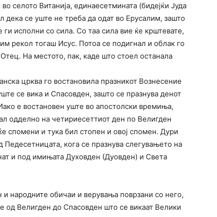
 во селото Витанија, единаесетмината (бидејќи Јуда
л дека се уште не треба да одат во Ерусалим, зашто
е ги исполни со сила. Со таа сила вие ќе крштевате,
 им рекол тогаш Исус. Потоа се подигнал и облак го
т Отец. На местото, пак, каде што стоел останала
јанска црква го востановила празникот Вознесение
ште се вика и Спасовден, зашто се празнува денот
 Иако е востановен уште во апостолски времиња,
вал одделно на четириесеттиот ден по Велигден
е спомени и тука бил стопен и овој спомен. Дури
од Педесетницата, кога се празнува слегувањето на
нат и под имињата Духовден (Дуовден) и Света
н и народните обичаи и верувања поврзани со него,
е од Велигден до Спасовден што се викаат Велики