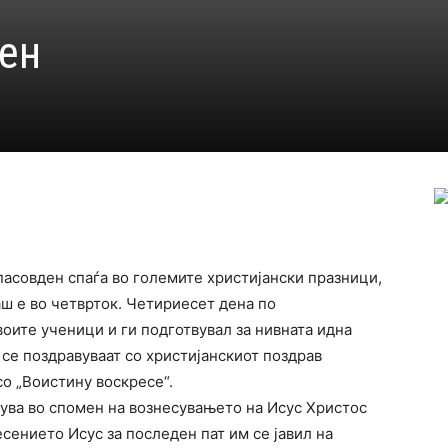
ен
пасовден спаѓа во големите христијански празници,
аш е во четврток. Четириесет дена по
воите ученици и ги подготвувал за нивната идна
 се поздравуваат со христијанскиот поздрав
со „Воистину воскресе“.
ува во спомен на вознесувањето на Исус Христос
сението Исус за последен пат им се јавил на