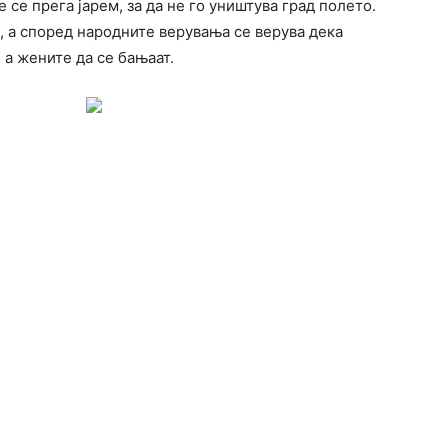
 се прега јарем, за да не го уништува град полето.
е, а според народните верувања се верува дека
, а жените да се бањаат.