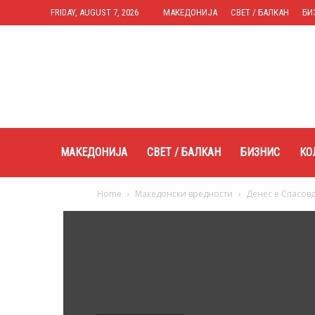
FRIDAY, AUGUST 7, 2026
МАКЕДОНИЈА
СВЕТ / БАЛКАН
БИ
Expres.mk
МАКЕДОНИЈА
СВЕТ / БАЛКАН
БИЗНИС
КО
Home
Македонски вредности
Денес е Спасов