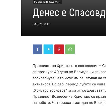
Македонски вредности
Денес е Спасовд
May 25, 2017
Празникот на Христовото вознесение – С
се празнува 40 дена по Велигден и секог
воскреснувањето Исус им се јавувал на с
активност. Во овој период луѓето се уште
„Христос воскресе“ и си отпоздравуваат 
Празникот Вознесение Христово се празн
на небото. Четириесеттиот ден по Воскре