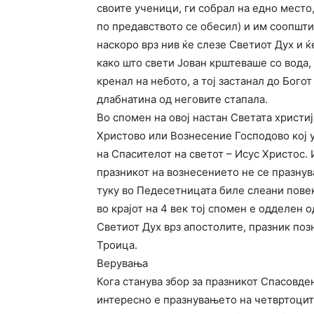
своите ученици, ги собрал на едно место,
по предавството се обесил) и им соопшти
наскоро врз нив ќе слезе Светиот Дух и ќ
како што свети Јован крштеваше со вода,
кренал на небото, а тој застанал до Бого
длабнатина од неговите стапала.
Во спомен на овој настан Светата христи
Христово или Вознесение Господово кој у
на Спасителот на светот – Исус Христос.
празникот на вознесението не се празну
туку во Педесетницата биле слеани повеќ
во крајот на 4 век тој спомен е одделен 
Светиот Дух врз апостолите, празник поз
Троица.
Верувања
Кога станува збор за празникот Спасовде
интересно е празнувањето на четвртоцит