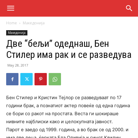
Home
Македонија
Македонија
Две “бељи” одеднаш, Бен
Стилер има рак и се разведува
May 28, 2017
Бен Стилер и Кристин Тејлор се разведуваат по 17
години брак, а познатиот актер повеќе од една година
се бори со ракот на простата. Веста ги шокираше
нивните најблиски како и целокупната јавност.
Парот е заедо од 1999. година, а во брак се од 2000. и
има две деца, ќерката Ела Оливија и синот Квилин