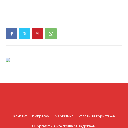
Контакт
Импресум
Маркетинг
Услови за користење
© Expres.mk. Сите права се задржани.