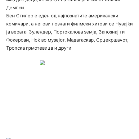
Демпси.
Бен Стилер е еден од најпознатите американски
комичари, а негови познати филмски хитови се Чувајќи
ја верата, Зулендер, Портокалова земја, Запознај ги
Фокерови, Ноќ во музејот, Мадагаскар, Срцекршачот,
Тропска грмотевица и други.