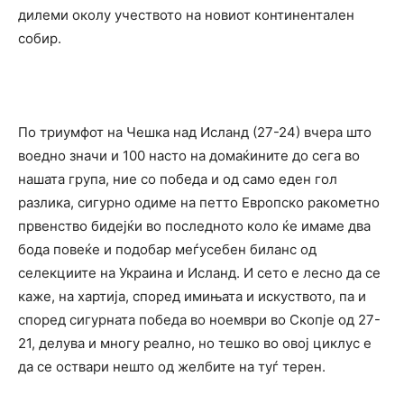
дилеми околу учеството на новиот континентален
собир.
По триумфот на Чешка над Исланд (27-24) вчера што
воедно значи и 100 насто на домаќините до сега во
нашата група, ние со победа и од само еден гол
разлика, сигурно одиме на петто Европско ракометно
првенство бидејќи во последното коло ќе имаме два
бода повеќе и подобар меѓусебен биланс од
селекциите на Украина и Исланд. И сето е лесно да се
каже, на хартија, според имињата и искуството, па и
според сигурната победа во ноември во Скопје од 27-
21, делува и многу реално, но тешко во овој циклус е
да се оствари нешто од желбите на туѓ терен.