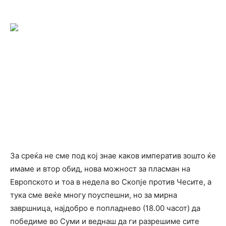
За среќа не сме под кој знае каков императив зошто ќе
имаме и втор обид, нова можност за пласман на
Европското и тоа в недела во Скопје против Чесите, а
тука сме веќе многу поуспешни, но за мирна
завршница, најдобро е попладнево (18.00 часот) да
победиме во Суми и веднаш да ги разрешиме сите