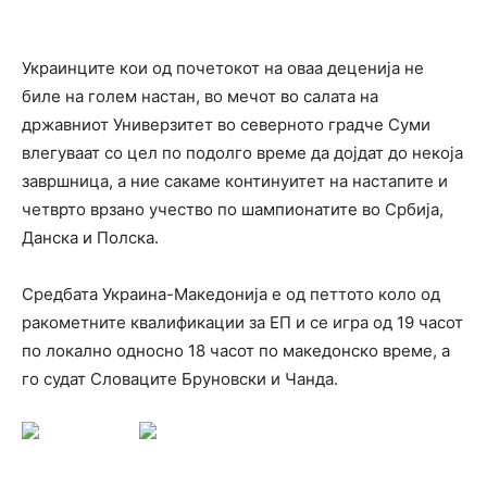
Украинците кои од почетокот на оваа деценија не
биле на голем настан, во мечот во салата на
државниот Универзитет во северното градче Суми
влегуваат со цел по подолго време да дојдат до некоја
завршница, а ние сакаме континуитет на настапите и
четврто врзано учество по шампионатите во Србија,
Данска и Полска.
Средбата Украина-Македонија е од петтото коло од
ракометните квалификации за ЕП и се игра од 19 часот
по локално односно 18 часот по македонско време, а
го судат Словаците Бруновски и Чанда.