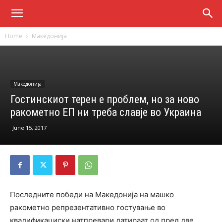
Home
Македонија
Македонија
Гостинскиот терен е проблем, но за ново
ракометно ЕП ни треба славје во Украина
June 15, 2017
Последните победи на Македонија на машко
ракометно репрезентативно гостување во
квалификациски натпревари датираат од пред две