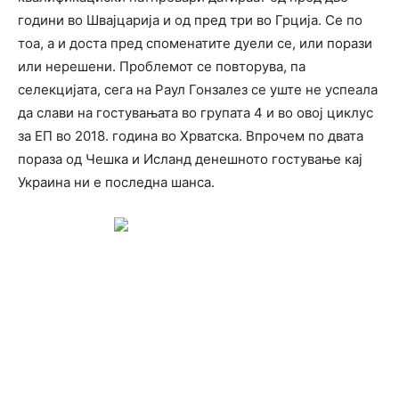
години во Швајцарија и од пред три во Грција. Се по
тоа, а и доста пред споменатите дуели се, или порази
или нерешени. Проблемот се повторува, па
селекцијата, сега на Раул Гонзалез се уште не успеала
да слави на гостувањата во групата 4 и во овој циклус
за ЕП во 2018. година во Хрватска. Впрочем по двата
пораза од Чешка и Исланд денешното гостување кај
Украина ни е последна шанса.