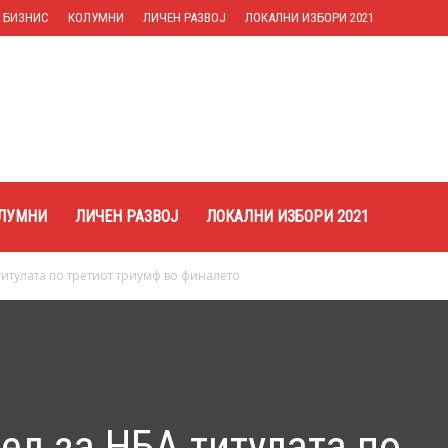
БИЗНИС
КОЛУМНИ
ЛИЧЕН РАЗВОЈ
ЛОКАЛНИ ИЗБОРИ 2021
ЛУМНИ
ЛИЧЕН РАЗВОЈ
ЛОКАЛНИ ИЗБОРИ 2021
 титулата по третиот триумф во финалето
рел за НБА титулата по