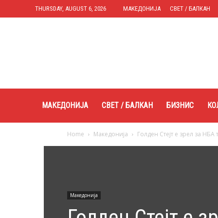
THURSDAY, AUGUST 6, 2026
МАКЕДОНИЈА
СВЕТ / БАЛКАН
Expres.mk
МАКЕДОНИЈА
СВЕТ / БАЛКАН
БИЗНИС
КО
Home
Македонија
Голден Стејт е зрел за НБА
Македонија
Голден Стејт е з