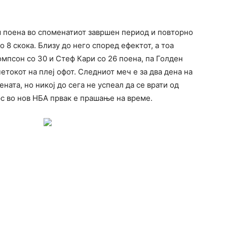
м поена во споменатиот завршен период и повторно
о 8 скока. Близу до него според ефектот, а тоа
омпсон со 30 и Стеф Кари со 26 поена, па Голден
четокот на плеј офот. Следниот меч е за два дена на
ната, но никој до сега не успеал да се врати од
рс во нов НБА првак е прашање на време.