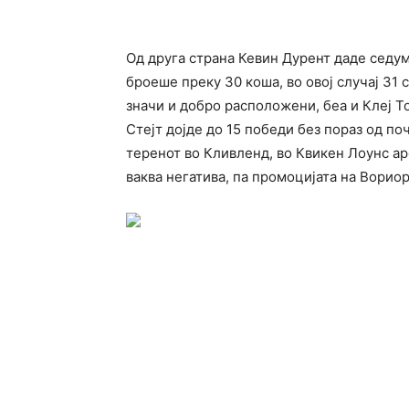
Од друга страна Кевин Дурент даде седу
броеше преку 30 коша, во овој случај 31 с
значи и добро расположени, беа и Клеј Т
Стејт дојде до 15 победи без пораз од по
теренот во Кливленд, во Квикен Лоунс аре
ваква негатива, па промоцијата на Ворио