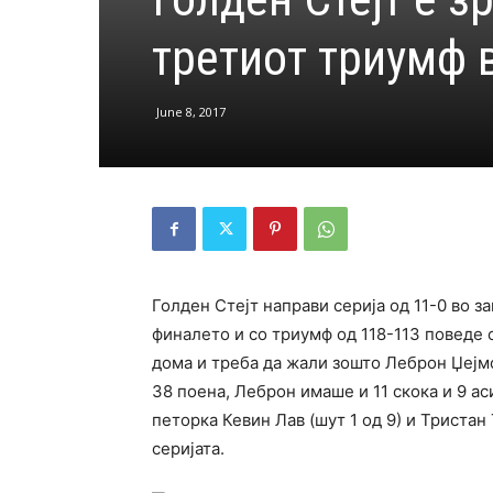
третиот триумф 
June 8, 2017
Голден Стејт направи серија од 11-0 во 
финалето и со триумф од 118-113 поведе 
дома и треба да жали зошто Леброн Џејм
38 поена, Леброн имаше и 11 скока и 9 ас
петорка Кевин Лав (шут 1 од 9) и Тристан
серијата.