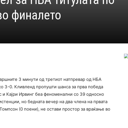
во финалето
завршните 3 минути од третиот натпревар од НБА
со 3-0. Кливленд пропушти шанса за прва победа
с и Кајри Ирвинг беа феноменални со 39 односно
истенции, но бедната вечер на два члена на првата
 Томпсон (0 поени), не остави простор за враќање во