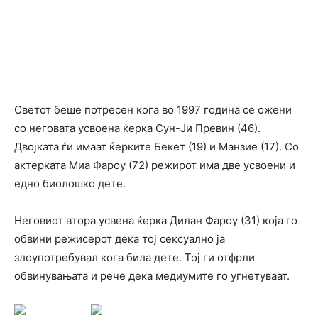
Светот беше потресен кога во 1997 година се ожени
со неговата усвоена ќерка Сун-Ји Превин (46).
Двојката ѓи имаат ќерките Бекет (19) и Манзие (17). Со
актерката Миа Фароу (72) режирот има две усвоени и
едно биолошко дете.
Неговиот втора усвена ќерка Дилан Фароу (31) која го
обвини режисерот дека тој сексуално ја
злоупотребувал кога била дете. Тој ги отфрли
обвинувањата и рече дека медиумите го угнетуваат.