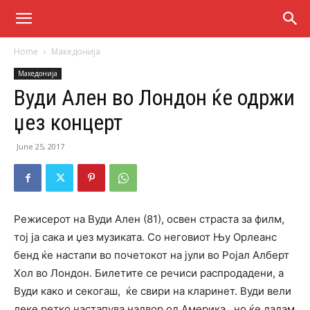
Home
Македонија
Македонија
Вуди Ален во Лондон ќе одржи
џез концерт
June 25, 2017
Режисерот на Вуди Ален (81), освен страста за филм,
тој ја сака и џез музиката. Со неговиот Њу Орлеанс
бенд ќе настапи во почетокот на јули во Ројал Алберт
Хол во Лондон. Билетите се речиси распродадени, а
Вуди како и секогаш, ќе свири на кларинет. Вуди вели
деке ретко настапува надвор од Америка , но ќе дадам