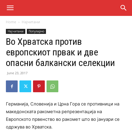
Home
Најчитани
Најчитани
Популарно
Во Хрватска против
европскиот првак и две
опасни балкански селекции
June 23, 2017
Германија, Словенија и Црна Гора се противници на
македонската ракометна репрезентација на
Европското првенство во ракомет што во јануари се
одржува во Хрватска.