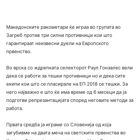
Македонските ракометари ќе играа во групата во
Загреб против три силни противници кои што
гарантираат неизвесни дуели на Европското
првенство.
Во врска со ждрепката селекторот Раул Гонзалес вели
дека се работи за тешки противници но и дека сите
екипи кои што се пласирале на ЕП 2018 се тешки. За
него најважно е што ќе има време од 6 месеци да ја
подготви репрезантацијата според неговите методи за
работа.
Првата средба ја играме со Словенија од која
загубивме на двата меча на светските првенства во