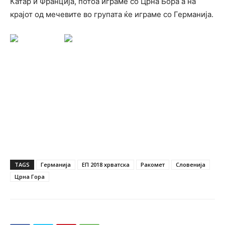
Катар и Франција, потоа играме со Црна Бора а на
крајот од мечевите во групата ќе играме со Германија.
TAGS
Германија
ЕП 2018 хрватска
Ракомет
Словенија
Црна Гора