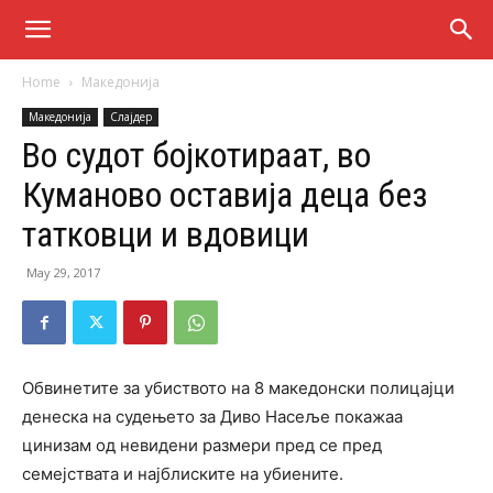
Home
Македонија
Македонија
Слајдер
Во судот бојкотираат, во
Куманово оставија деца без
татковци и вдовици
May 29, 2017
Обвинетите за убиството на 8 македонски полицајци
денеска на судењето за Диво Насеље покажаа
цинизам од невидени размери пред се пред
семејствата и најблиските на убиените.