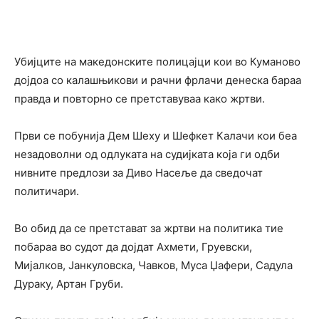
Убијците на македонските полицајци кои во Куманово
дојдоа со калашњикови и рачни фрлачи денеска бараа
правда и повторно се претставуваа како жртви.
Први се побунија Дем Шеху и Шефкет Калачи ­кои беа
незадоволни од одлуката на судијката која ги одби
нивните предлози за Диво Насеље да сведочат
политичари.
Во обид да се претстават за жртви на политика тие
побараа во судот да дојдат Ахмети, Груевски,
Мијалков, Јанкуловска, Чавков, Муса Џафери, Садула
Дураку, Артан Груби.