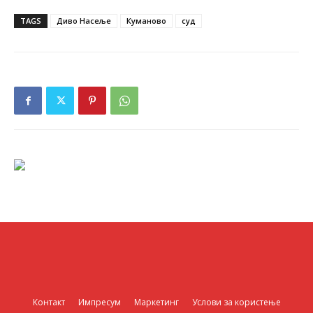
TAGS
Диво Насеље
Куманово
суд
Контакт
Импресум
Маркетинг
Услови за користење