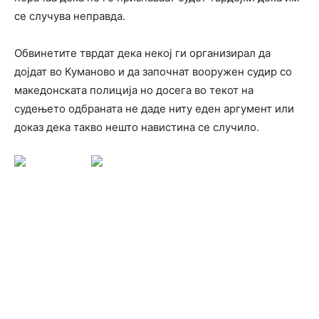
се случува неправда.
Обвинетите тврдат дека некој ги организирал да
дојдат во Куманово и да започнат вооружен судир со
македонската полиција но досега во текот на
судењето одбраната не даде ниту еден аргумент или
доказ дека такво нешто навистина се случило.