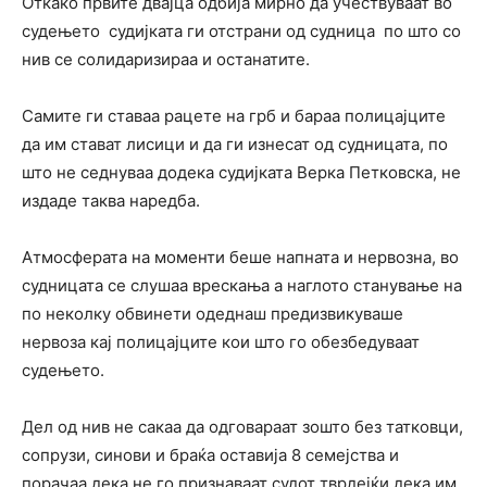
Откако првите двајца одбија мирно да учествуваат во
судењето судијката ги отстрани од судница по што со
нив се солидаризираа и останатите.
Самите ги ставаа рацете на грб и бараа полицајците
да им стават лисици и да ги изнесат од судницата, по
што не седнуваа додека судијката Верка Петковска, не
издаде таква наредба.
Атмосферата на моменти беше напната и нервозна, во
судницата се слушаа врескања а наглото станување на
по неколку обвинети одеднаш предизвикуваше
нервоза кај полицајците кои што го обезбедуваат
судењето.
Дел од нив не сакаа да одговараат зошто без татковци,
сопрузи, синови и браќа оставија 8 семејства и
порачаа дека не го признаваат судот тврдејќи дека им