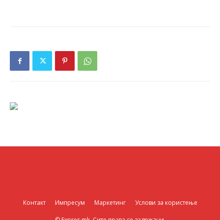
Контакт
Импресум
Маркетинг
Услови за користење
© Expres.mk. Сите права се задржани.