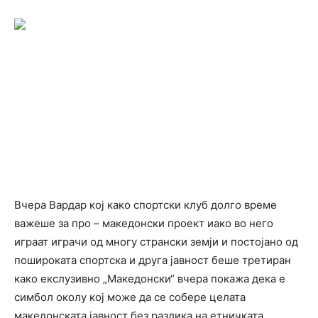
Вчера Вардар кој како спортски клуб долго време
важеше за про – македонски проект иако во него
играат играчи од многу странски земји и постојано од
пошироката спортска и друга јавност беше третиран
како екслузивно „Македонски“ вчера покажа дека е
симбол околу кој може да се собере целата
македонската јавност без разлика на етничката,