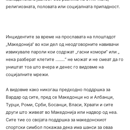
религиозната, половата или социјалната припадност.
Инцидентите за време на прославата на плоштадот
„Македонија“ во кои дел од неодговорните навивачи
извикувале пароли кои содржат „гасни комори“ или „
нека разберат клетите ……..“ не можат и не смеат да го
уништат тоа што вчера и денес го видовме на
социјалните мрежи.
А видовме како никогаш предходно поддршка за
Вардар од сите, пред се Македонци но и Албанци,
Турци, Роми, Срби, Босанци, Власи, Хрвати и сите
други што живеат во Македонија или надвор од неа.
Сите тие со својата поддршка за македонскиот
спортски симбол покажаа дека има шанси за оваа