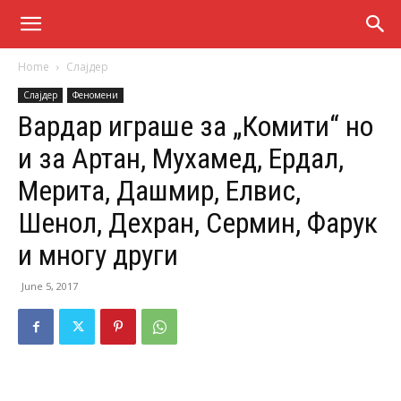
Home
Слајдер
Слајдер
Феномени
Вардар играше за „Комити“ но
и за Артан, Мухамед, Ердал,
Мерита, Дашмир, Елвис,
Шенол, Дехран, Сермин, Фарук
и многу други
June 5, 2017