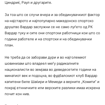
Циндриќ, Раул и другарите.
За тоа што се случи вчера и за обединувачкиот фактор
на најстарото и најпопуларно македонско спортско
друштво Вардар заслужни се не само луѓето од РК
Вардар туку и сите они спортски работници кои што со
години работеле и на спортски и на обединувачки
план.
Не треба да се заборави дури и во најголемиот
шовинизам што владеел меѓу радикалните
националисти во земјава во деведесетите години на
минатиот век и подоцна, во фудбалскиот клуб Вардар
капитени биле Шаќири и Мемеди а верните „Комити“ и
покрај етнничките или верските разлики имаа искрена
почит кон нив.