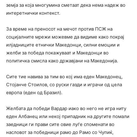
земја за која многумина сметаат дека нема надеж во
интеретнички контекст.
За време на преносот на мечот против ПСЖ на
социјалните мрежи можевме да видиме како покрај
илјадниците етнички Македонци, силни емоции и
желби за победа покажуваат и Македонци во
политичка смисла како државјани на Македонија.
Сите тие навива за тим во кој има еден Македонец,
Стојанче Стоилов, со руски газди и играчи од цела
европа (еден од Бразил).
Желбата да победи Вардар иако во него не игра ниту
еден Албанец или некој припадник на другите помали
заедници ги прави сите овие луѓе споменати во
насловот за победници рамо до Рамо со Чупиќ,