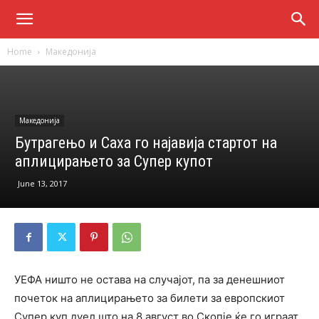
Home
Македонија
Македонија
Бутрагењо и Саха го најавија стартот на
аплицирањето за Супер купот
June 13, 2017
УЕФА ништо не остава на случајот, па за денешниот
почеток на аплицирањето за билети за европскиот
Супер куп дуел што на 8 август во Скопје ќе го играат