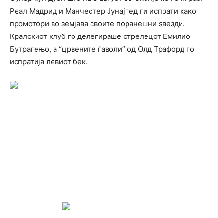
Реал Мадрид и Манчестер Јунајтед ги испрати како
промотори во земјава своите поранешни ѕвезди.
Кралскиот клуб го делегираше стрелецот Емилио
Бутрагењо, а “црвените ѓаволи” од Олд Трафорд го
испратија левиот бек.