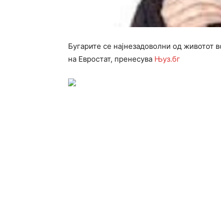
Бугарите се најнезадоволни од животот в
на Евростат, пренесува
Њуз.бг