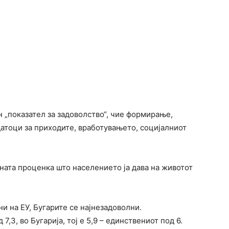
н „показател за задоволство“, чие формирање,
датоци за приходите, вработувањето, социјалниот
ичната проценка што населението ја дава на животот
ни на ЕУ, Бугарите се најнезадоволни.
,3, во Бугарија, тој е 5,9 – единствениот под 6.