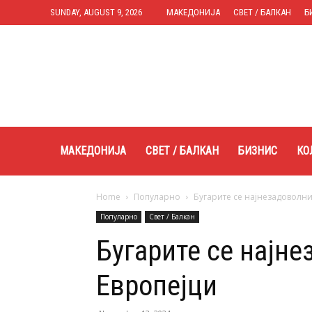
SUNDAY, AUGUST 9, 2026
МАКЕДОНИЈА
СВЕТ / БАЛКАН
Б
Expres.mk
МАКЕДОНИЈА
СВЕТ / БАЛКАН
БИЗНИС
КО
Home
Популарно
Бугарите се најнезадоволни
Популарно
Свет / Балкан
Бугарите се најн
Европејци