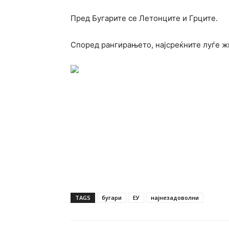
Пред Бугарите се Летонците и Грците.
Според рангирањето, најсреќните луѓе жи
TAGS
бугари
ЕУ
најнезадоволни