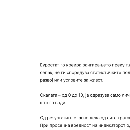
Еуростат го креира рангирањето преку т.
сепак, не ги споредува статистичките по
развој или условите за живот.
Скалата – од 0 до 10, ја одразува само л
што го води.
Од резултатите е јасно дека од сите граѓа
При просечна вредност на индикаторот од 7