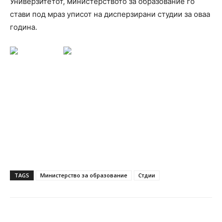
Универзитетот, министерството за образование го
стави под мраз уписот на дисперзирани студии за оваа
година.
TAGS
Министерство за образование
Стдии