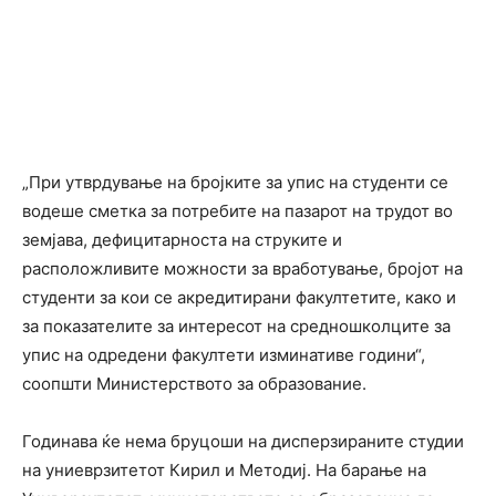
„При утврдување на бројките за упис на студенти се
водеше сметка за потребите на пазарот на трудот во
земјава, дефицитарноста на струките и
расположливите можности за вработување, бројот на
студенти за кои се акредитирани факултетите, како и
за показателите за интересот на средношколците за
упис на одредени факултети изминативе години“,
соопшти Министерството за образование.
Годинава ќе нема бруцоши на дисперзираните студии
на униеврзитетот Кирил и Методиј. На барање на