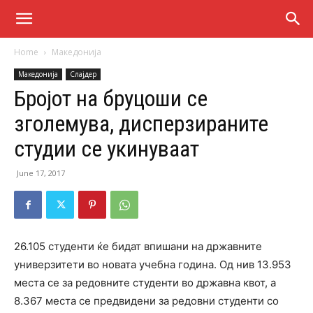
Home
Македонија
Македонија
Слајдер
Бројот на бруцоши се
зголемува, дисперзираните
студии се укинуваат
June 17, 2017
26.105 студенти ќе бидат впишани на државните
универзитети во новата учебна година. Од нив 13.953
места се за редовните студенти во државна квот, а
8.367 места се предвидени за редовни студенти со