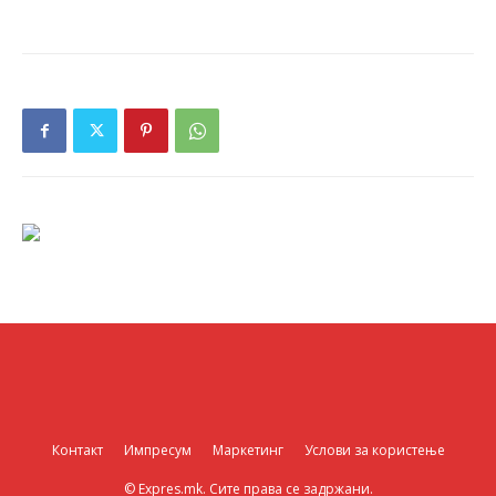
Контакт
Импресум
Маркетинг
Услови за користење
© Expres.mk. Сите права се задржани.