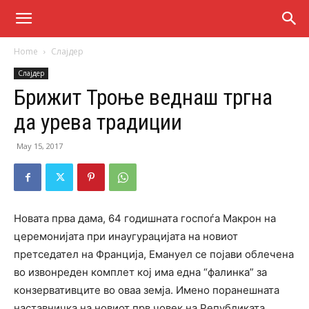
Home
Слајдер
Слајдер
Брижит Троње веднаш тргна
да урева традиции
May 15, 2017
Новата прва дама, 64 годишната госпоѓа Макрон на
церемонијата при инаугурацијата на новиот
претседател на Франција, Емануел се појави облечена
во извонреден комплет кој има една “фалинка” за
конзервативците во оваа земја. Имено поранешната
наставничка на новиот прв човек на Републиката