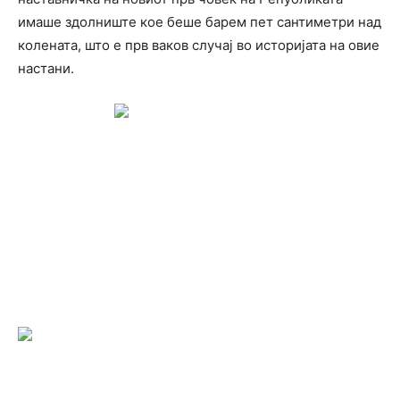
имаше здолниште кое беше барем пет сантиметри над
колената, што е прв ваков случај во историјата на овие
настани.